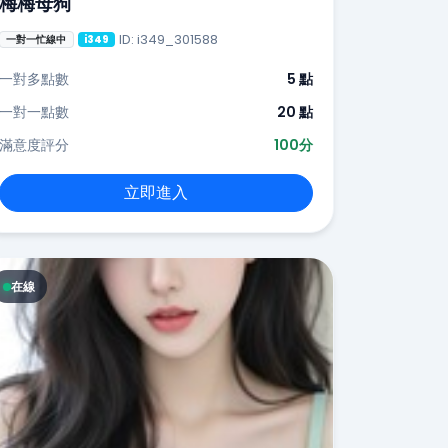
梅梅母狗
ID: i349_301588
一對一忙線中
i349
一對多點數
5 點
一對一點數
20 點
滿意度評分
100分
立即進入
在線