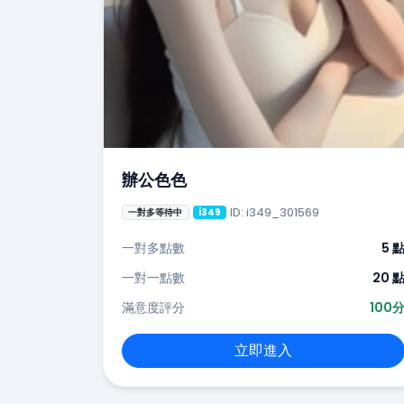
辦公色色
ID: i349_301569
一對多等待中
i349
一對多點數
5 
一對一點數
20 
滿意度評分
100
立即進入