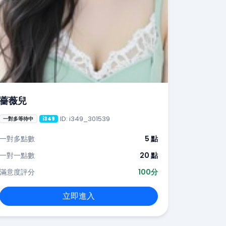
薔薇兒
ID: i349_301539
一對多等待中
i349
一對多點數
5 點
一對一點數
20 點
滿意度評分
100分
立即進入