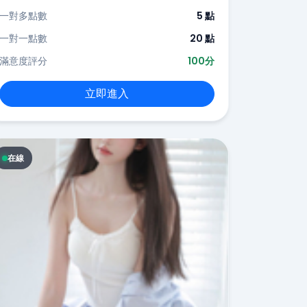
一對多點數
5 點
一對一點數
20 點
滿意度評分
100分
立即進入
在線