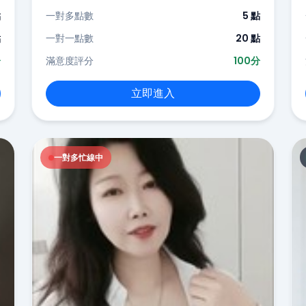
點
一對多點數
5 點
點
一對一點數
20 點
分
滿意度評分
100分
立即進入
一對多忙線中