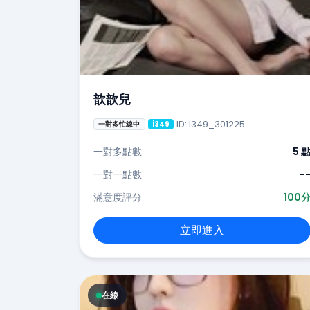
歆歆兒
ID: i349_301225
一對多忙線中
i349
一對多點數
5 
一對一點數
-
滿意度評分
100
立即進入
在線