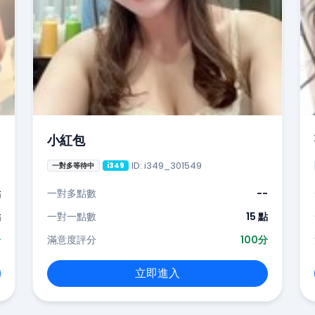
小紅包
ID: i349_301549
一對多等待中
i349
點
一對多點數
--
點
一對一點數
15 點
分
滿意度評分
100分
立即進入