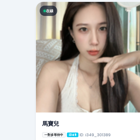
在線
馬寶兒
ID: i349_301389
一對多等待中
i349