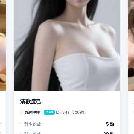
清歡度己
ID: i349_300991
一對多等待中
i349
點
一對多點數
5 點