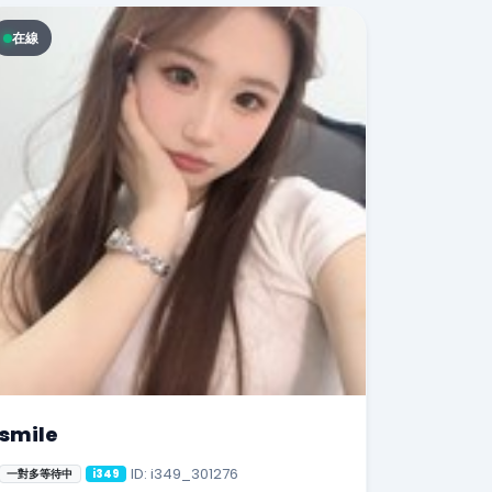
在線
smile
ID: i349_301276
一對多等待中
i349