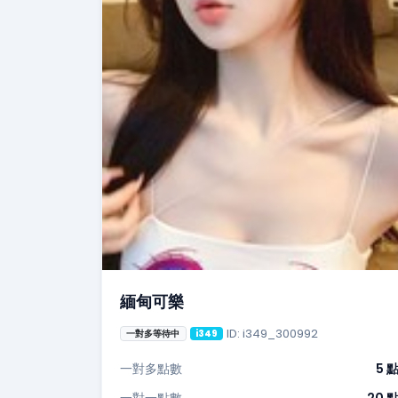
緬甸可樂
ID: i349_300992
一對多等待中
i349
一對多點數
5 