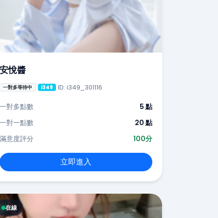
安悅醬
ID: i349_301116
一對多等待中
i349
一對多點數
5 點
一對一點數
20 點
滿意度評分
100分
立即進入
在線