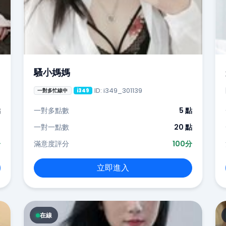
騷小媽媽
ID: i349_301139
一對多忙線中
i349
點
一對多點數
5 點
-
一對一點數
20 點
分
滿意度評分
100分
立即進入
在線