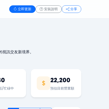
立即更新
安裝說明
分享
的視訊交友新境界。
30
22,200
話/忙碌中
預估目前營業額