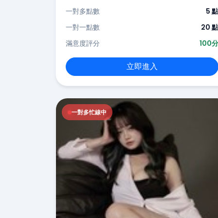
一對多點數
5 
一對一點數
20 
滿意度評分
100
立即進入
一對多忙線中