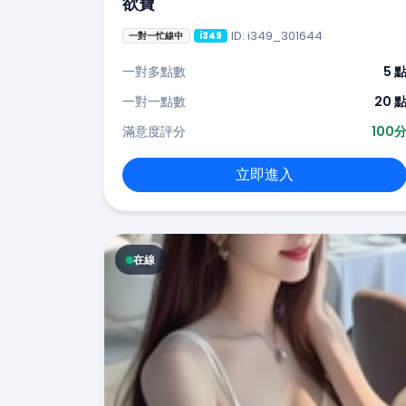
欲寶
ID: i349_301644
一對一忙線中
i349
一對多點數
5 
一對一點數
20 
滿意度評分
100
立即進入
在線