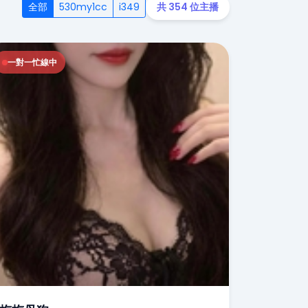
全部
530my1cc
i349
共 354 位主播
一對一忙線中