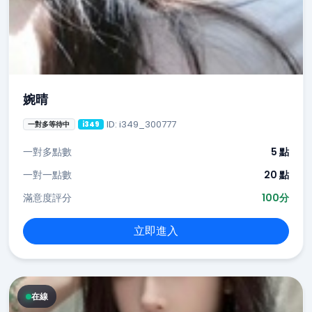
婉晴
ID: i349_300777
一對多等待中
i349
一對多點數
5 點
一對一點數
20 點
滿意度評分
100分
立即進入
在線