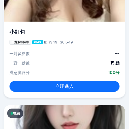
小紅包
ID: i349_301549
一對多等待中
i349
一對多點數
--
一對一點數
15 點
滿意度評分
100分
立即進入
在線