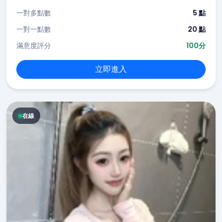
一對多點數
5 點
一對一點數
20 點
滿意度評分
100分
立即進入
在線