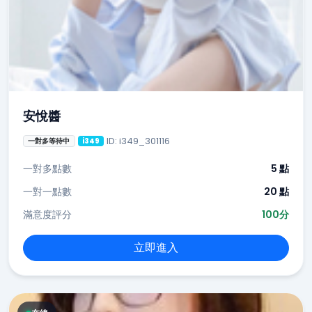
安悅醬
ID: i349_301116
一對多等待中
i349
一對多點數
5 點
一對一點數
20 點
滿意度評分
100分
立即進入