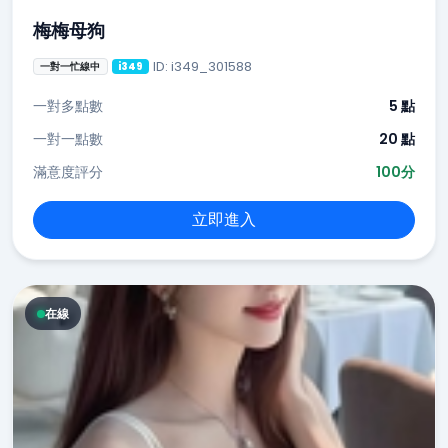
梅梅母狗
ID: i349_301588
一對一忙線中
i349
一對多點數
5 點
一對一點數
20 點
滿意度評分
100分
立即進入
在線