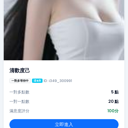
清歡度己
ID: i349_300991
一對多等待中
i349
一對多點數
5 點
一對一點數
20 點
滿意度評分
100分
立即進入