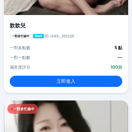
歆歆兒
ID: i349_301225
一對多忙線中
i349
一對多點數
5 點
一對一點數
--
滿意度評分
100分
立即進入
一對多忙線中