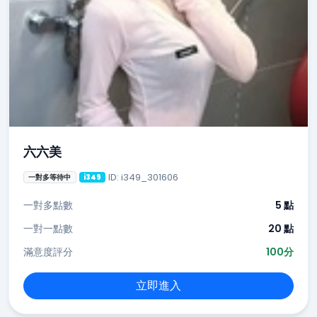
六六美
ID: i349_301606
一對多等待中
i349
一對多點數
5 點
一對一點數
20 點
滿意度評分
100分
立即進入