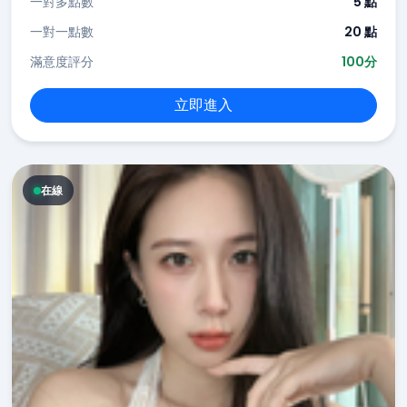
一對多點數
5 點
一對一點數
20 點
滿意度評分
100分
立即進入
在線