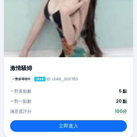
激情騷婦
ID: i349_300750
一對多等待中
i349
一對多點數
5 點
一對一點數
20 點
滿意度評分
100分
立即進入