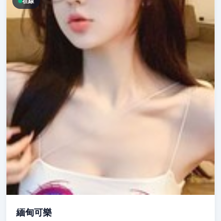
在線
緬甸可樂