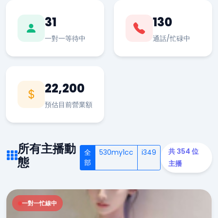
31
130
一對一等待中
通話/忙碌中
22,200
預估目前營業額
所有主播動
共 354 位
全
530my1cc
i349
態
部
主播
一對一忙線中