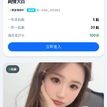
純情大白
ID: i349_301362
一對多等待中
i349
一對多點數
5 點
一對一點數
20 點
滿意度評分
100分
立即進入
在線