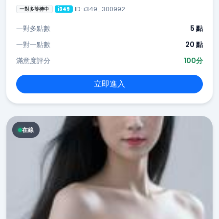
ID: i349_300992
一對多等待中
i349
一對多點數
5 點
一對一點數
20 點
滿意度評分
100分
立即進入
在線