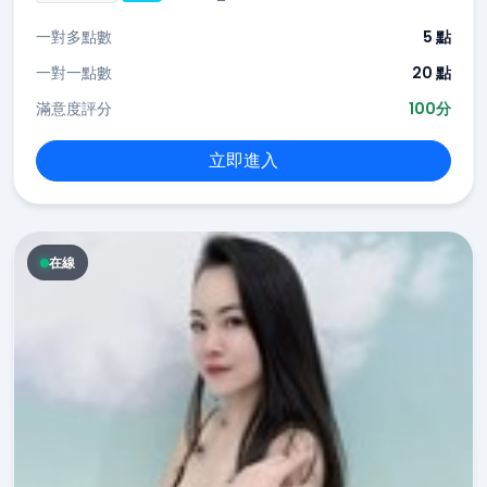
一對多點數
5 點
一對一點數
20 點
滿意度評分
100分
立即進入
在線