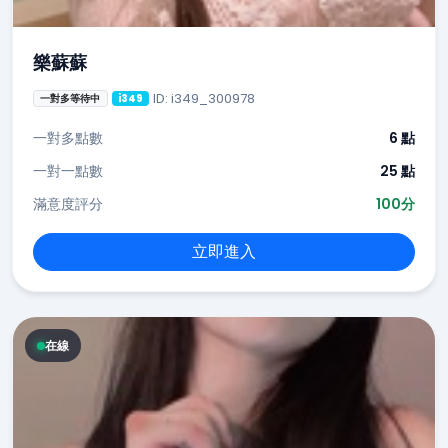
樂蘇蘇
ID: i349_300978
一對多等待中
i349
一對多點數
6 點
一對一點數
25 點
滿意度評分
100分
立即進入
在線