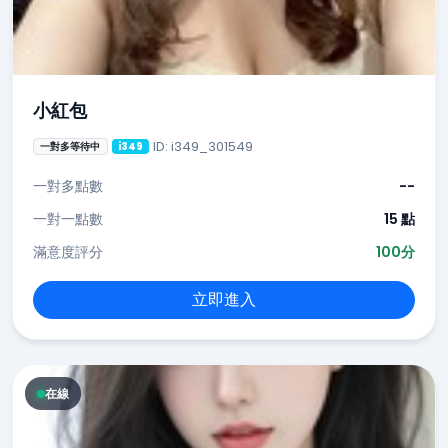
小紅包
ID: i349_301549
一對多等待中
i349
一對多點數
--
一對一點數
15 點
滿意度評分
100分
立即進入
在線