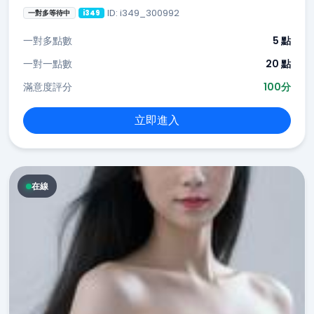
ID: i349_300992
一對多等待中
i349
一對多點數
5 點
一對一點數
20 點
滿意度評分
100分
立即進入
在線