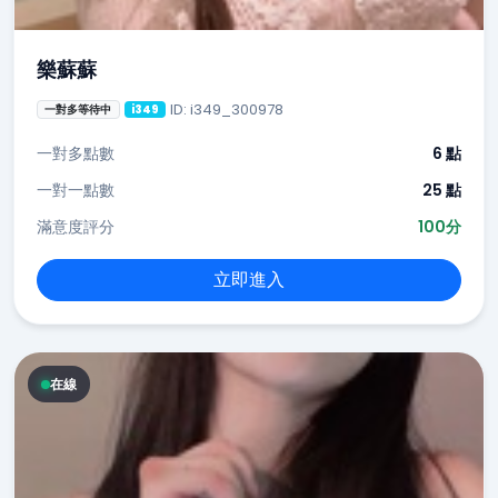
樂蘇蘇
ID: i349_300978
一對多等待中
i349
一對多點數
6 點
一對一點數
25 點
滿意度評分
100分
立即進入
在線