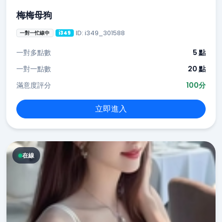
梅梅母狗
ID: i349_301588
一對一忙線中
i349
一對多點數
5 點
一對一點數
20 點
滿意度評分
100分
立即進入
在線