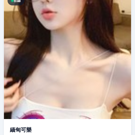
在線
緬甸可樂