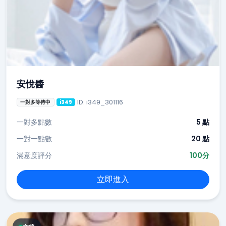
安悅醬
ID: i349_301116
一對多等待中
i349
一對多點數
5 點
一對一點數
20 點
滿意度評分
100分
立即進入