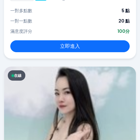
一對多點數
5 點
一對一點數
20 點
滿意度評分
100分
立即進入
在線