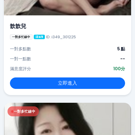
歆歆兒
ID: i349_301225
一對多忙線中
i349
一對多點數
5 點
一對一點數
--
滿意度評分
100分
立即進入
一對多忙線中