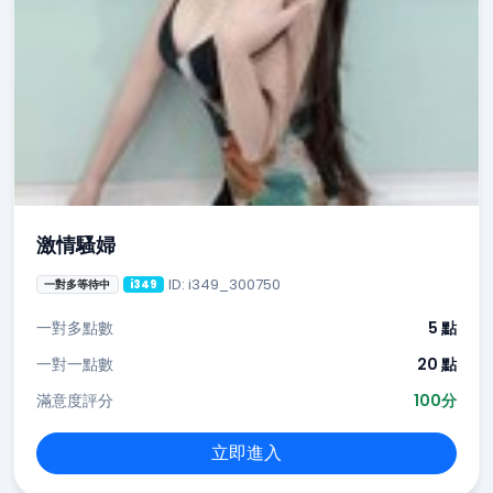
激情騷婦
ID: i349_300750
一對多等待中
i349
一對多點數
5 點
一對一點數
20 點
滿意度評分
100分
立即進入