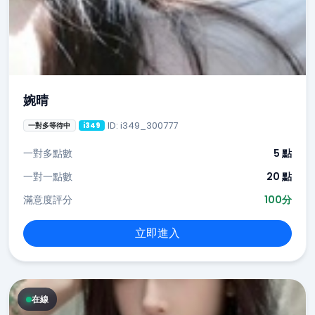
婉晴
ID: i349_300777
一對多等待中
i349
一對多點數
5 點
一對一點數
20 點
滿意度評分
100分
立即進入
在線