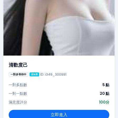
清歡度己
ID: i349_300991
一對多等待中
i349
一對多點數
5 點
一對一點數
20 點
滿意度評分
100分
立即進入