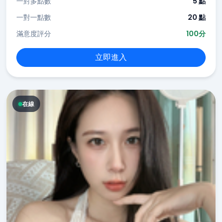
一對多點數
5 點
一對一點數
20 點
滿意度評分
100分
立即進入
在線