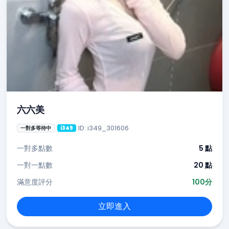
六六美
ID: i349_301606
一對多等待中
i349
一對多點數
5 點
一對一點數
20 點
滿意度評分
100分
立即進入