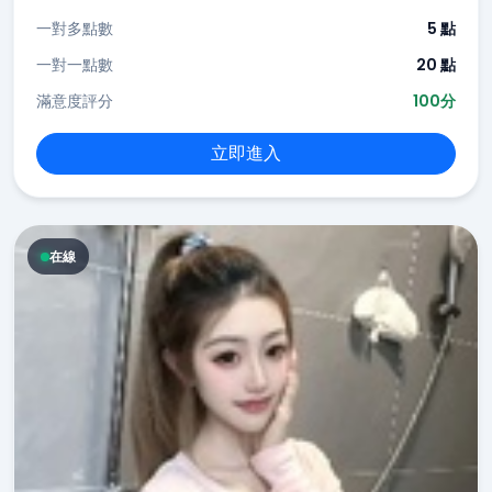
一對多點數
5 點
一對一點數
20 點
滿意度評分
100分
立即進入
在線