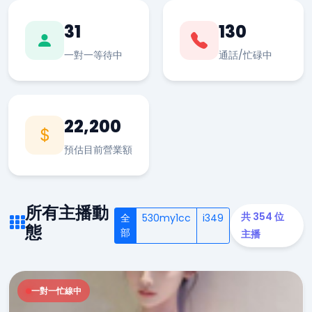
31
130
一對一等待中
通話/忙碌中
22,200
預估目前營業額
所有主播動
共 354 位
全
530my1cc
i349
態
部
主播
一對一忙線中