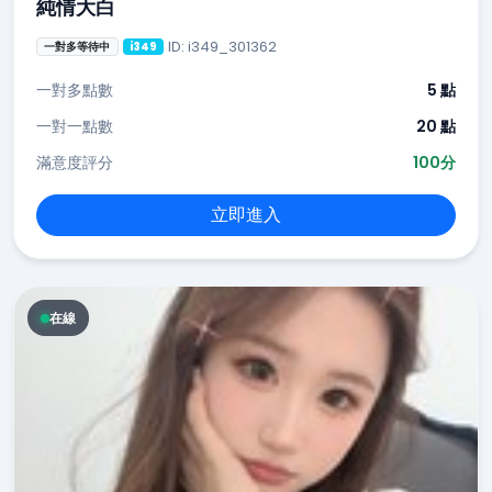
純情大白
ID: i349_301362
一對多等待中
i349
一對多點數
5 點
一對一點數
20 點
滿意度評分
100分
立即進入
在線