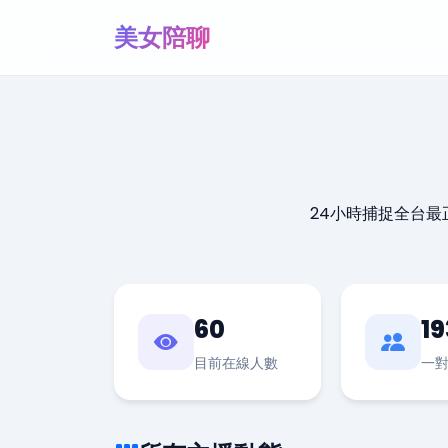
美女陪聊
24小時捕捉全台
60
19
目前在線人數
一