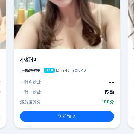
小紅包
ID: i349_301549
一對多等待中
i349
點
一對多點數
--
點
一對一點數
15 點
分
滿意度評分
100分
立即進入