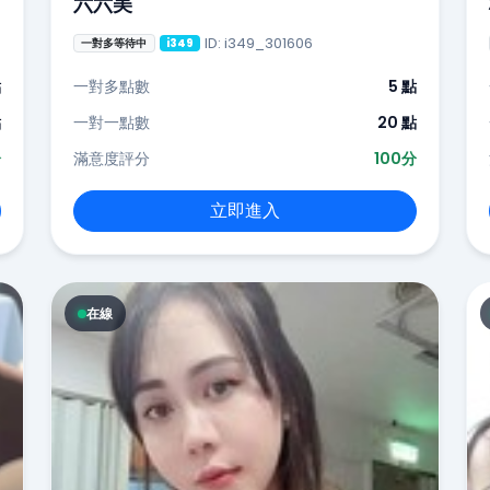
六六美
ID: i349_301606
一對多等待中
i349
點
一對多點數
5 點
點
一對一點數
20 點
分
滿意度評分
100分
立即進入
在線