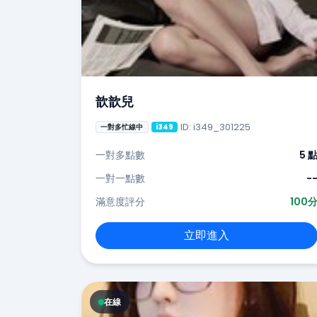
歆歆兒
ID: i349_301225
一對多忙線中
i349
一對多點數
5 
一對一點數
-
滿意度評分
100
立即進入
在線