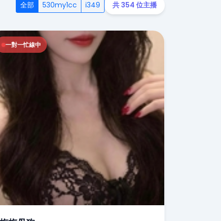
全部
530my1cc
i349
共 354 位主播
一對一忙線中