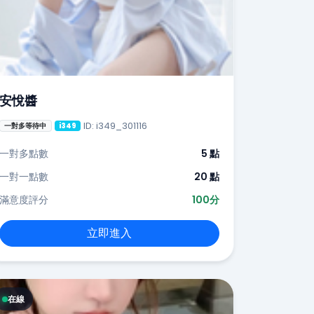
安悅醬
ID: i349_301116
一對多等待中
i349
一對多點數
5 點
一對一點數
20 點
滿意度評分
100分
立即進入
在線