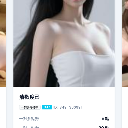
清歡度己
ID: i349_300991
一對多等待中
i349
點
一對多點數
5 點