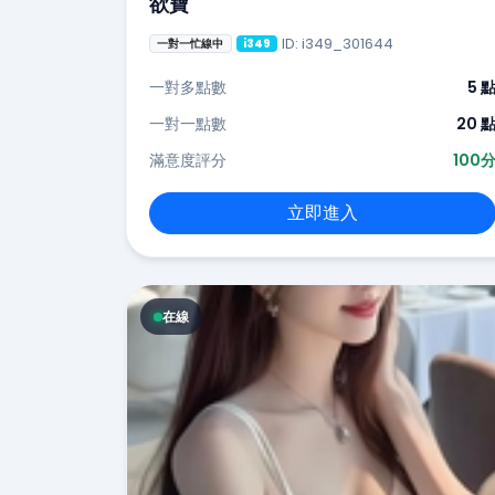
欲寶
ID: i349_301644
一對一忙線中
i349
一對多點數
5 
一對一點數
20 
滿意度評分
100
立即進入
在線