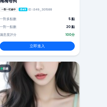
梅梅母狗
ID: i349_301588
一對一忙線中
i349
一對多點數
5 點
一對一點數
20 點
滿意度評分
100分
立即進入
在線