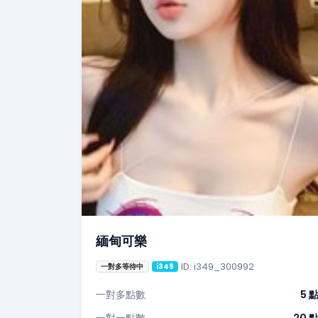
緬甸可樂
ID: i349_300992
一對多等待中
i349
一對多點數
5 