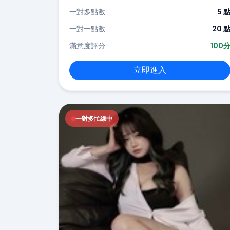
一對多點數
5 
一對一點數
20 
滿意度評分
100
立即進入
一對多忙線中