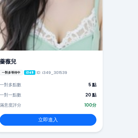
薔薇兒
ID: i349_301539
一對多等待中
i349
一對多點數
5 點
一對一點數
20 點
滿意度評分
100分
立即進入