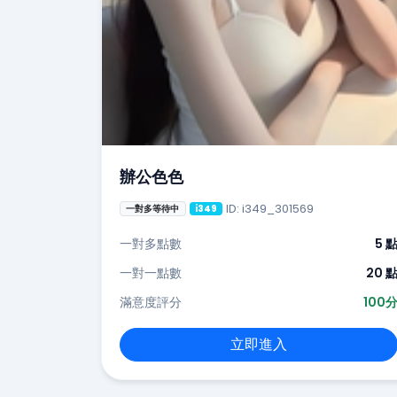
辦公色色
ID: i349_301569
一對多等待中
i349
一對多點數
5 
一對一點數
20 
滿意度評分
100
立即進入