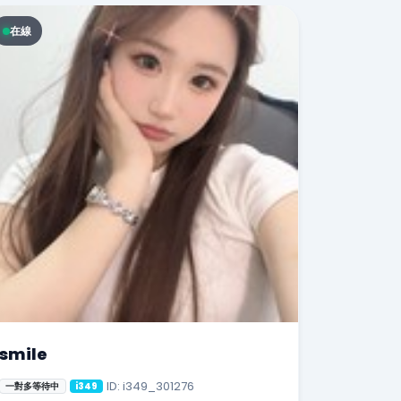
在線
smile
ID: i349_301276
一對多等待中
i349