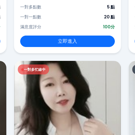
點
一對多點數
5 點
點
一對一點數
20 點
分
滿意度評分
100分
立即進入
一對多忙線中