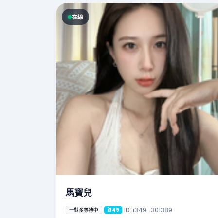
在線
馬寶兒
ID: i349_301389
一對多等待中
i349