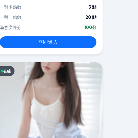
一對多點數
5 點
一對一點數
20 點
滿意度評分
100分
立即進入
在線