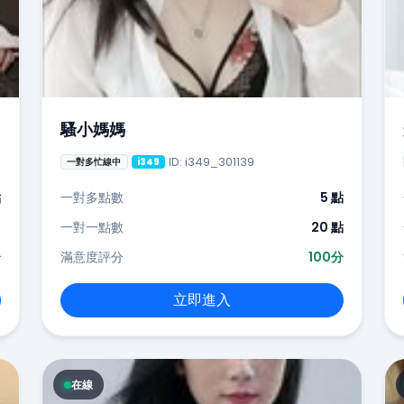
騷小媽媽
ID: i349_301139
一對多忙線中
i349
點
一對多點數
5 點
-
一對一點數
20 點
分
滿意度評分
100分
立即進入
在線