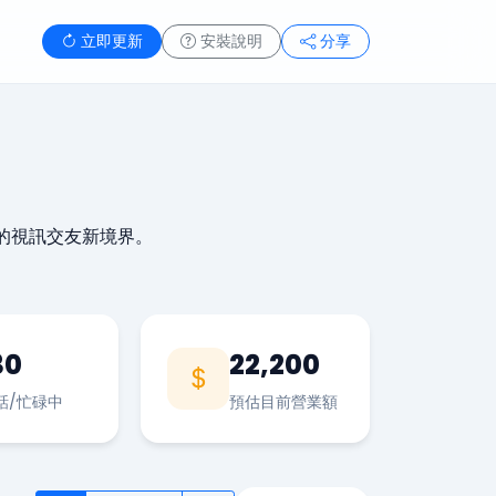
立即更新
安裝說明
分享
的視訊交友新境界。
30
22,200
話/忙碌中
預估目前營業額