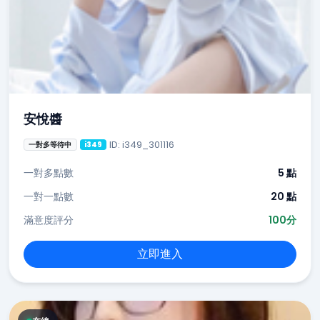
安悅醬
ID: i349_301116
一對多等待中
i349
一對多點數
5 點
一對一點數
20 點
滿意度評分
100分
立即進入