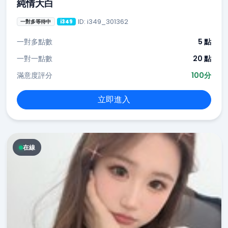
純情大白
ID: i349_301362
一對多等待中
i349
一對多點數
5 點
一對一點數
20 點
滿意度評分
100分
立即進入
在線