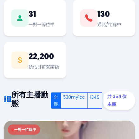
31
130
一對一等待中
通話/忙碌中
22,200
預估目前營業額
所有主播動
共 354 位
全
530my1cc
i349
態
部
主播
一對一忙線中