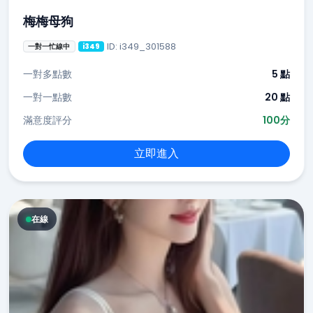
梅梅母狗
ID: i349_301588
一對一忙線中
i349
一對多點數
5 點
一對一點數
20 點
滿意度評分
100分
立即進入
在線