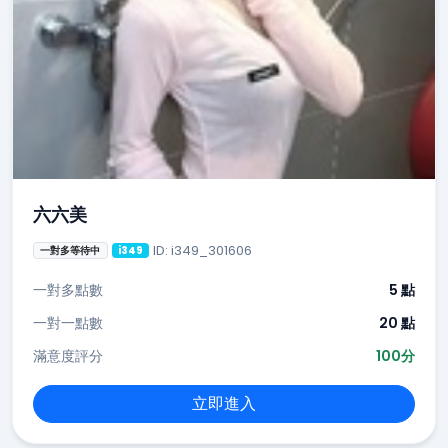
六六美
ID: i349_301606
一對多等待中
i349
一對多點數
5 點
一對一點數
20 點
滿意度評分
100分
立即進入