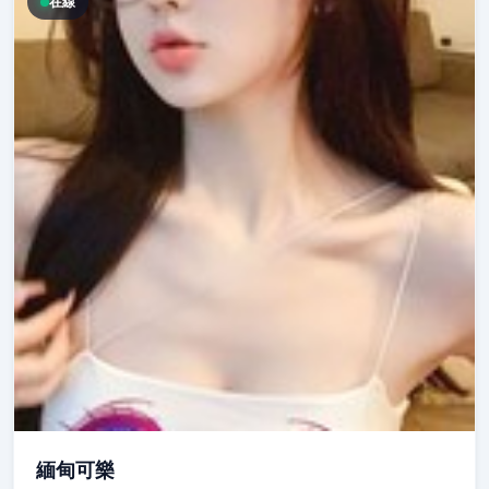
在線
緬甸可樂