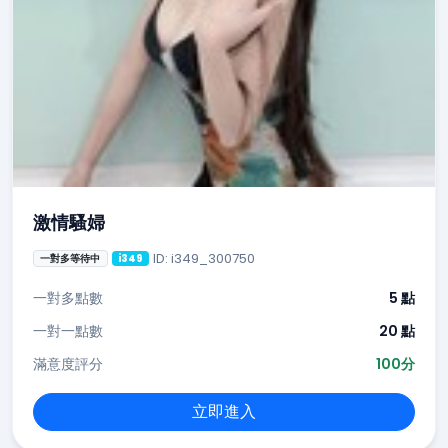
激情騷婦
ID: i349_300750
一對多等待中
i349
一對多點數
5 點
一對一點數
20 點
滿意度評分
100分
立即進入