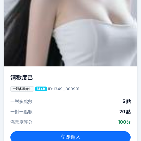
清歡度己
ID: i349_300991
一對多等待中
i349
一對多點數
5 點
一對一點數
20 點
滿意度評分
100分
立即進入