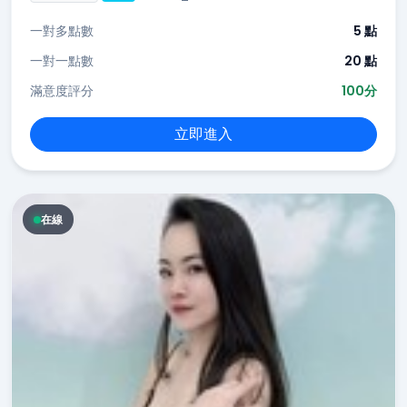
一對多點數
5 點
一對一點數
20 點
滿意度評分
100分
立即進入
在線