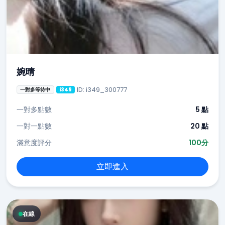
婉晴
ID: i349_300777
一對多等待中
i349
一對多點數
5 點
一對一點數
20 點
滿意度評分
100分
立即進入
在線