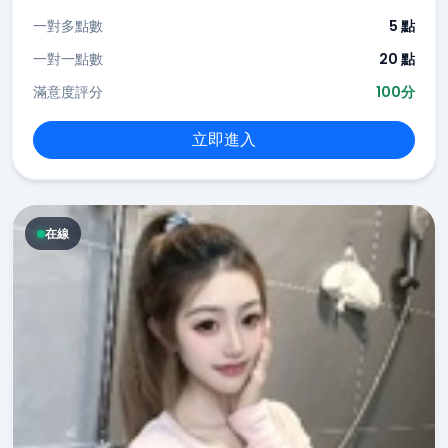
一對多點數
5 點
一對一點數
20 點
滿意度評分
100分
立即進入
在線