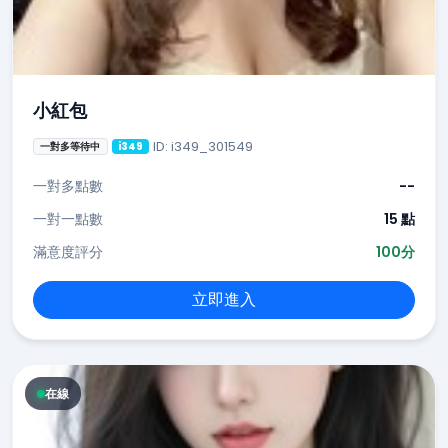
小紅包
ID: i349_301549
一對多等待中
i349
一對多點數
--
一對一點數
15 點
滿意度評分
100分
立即進入
在線