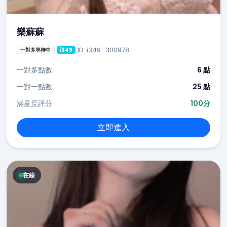
樂蘇蘇
ID: i349_300978
一對多等待中
i349
一對多點數
6 點
一對一點數
25 點
滿意度評分
100分
立即進入
在線