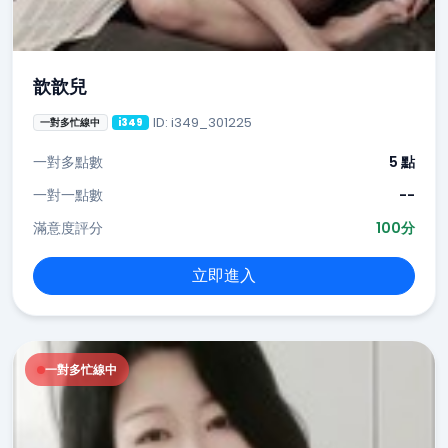
歆歆兒
ID: i349_301225
一對多忙線中
i349
一對多點數
5 點
一對一點數
--
滿意度評分
100分
立即進入
一對多忙線中