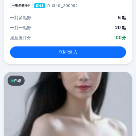
ID: i349_300992
一對多等待中
i349
一對多點數
5 點
一對一點數
20 點
滿意度評分
100分
立即進入
在線