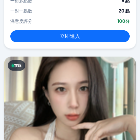
一對多點數
5 點
一對一點數
20 點
滿意度評分
100分
立即進入
在線