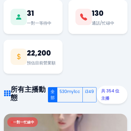
31
130
一對一等待中
通話/忙碌中
22,200
預估目前營業額
所有主播動
共 354 位
全
530my1cc
i349
態
部
主播
一對一忙線中