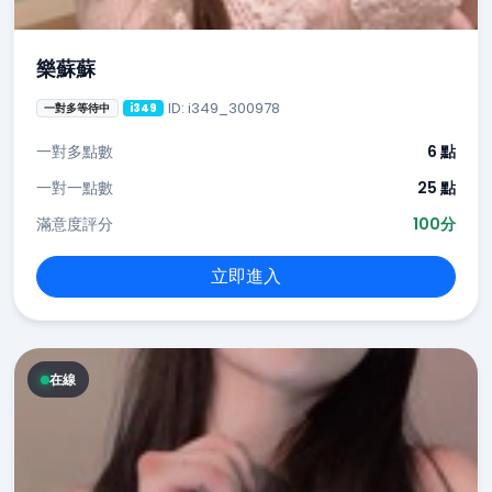
樂蘇蘇
ID: i349_300978
一對多等待中
i349
一對多點數
6 點
一對一點數
25 點
滿意度評分
100分
立即進入
在線