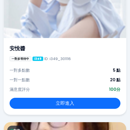
安悅醬
ID: i349_301116
一對多等待中
i349
一對多點數
5 點
一對一點數
20 點
滿意度評分
100分
立即進入