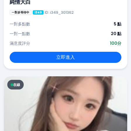
純情大白
ID: i349_301362
一對多等待中
i349
一對多點數
5 點
一對一點數
20 點
滿意度評分
100分
立即進入
在線