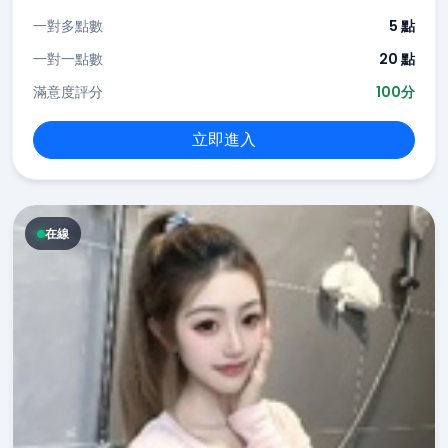
一對多點數
5 點
一對一點數
20 點
滿意度評分
100分
立即進入
在線