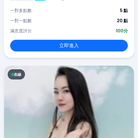
一對多點數
5 點
一對一點數
20 點
滿意度評分
100分
立即進入
在線