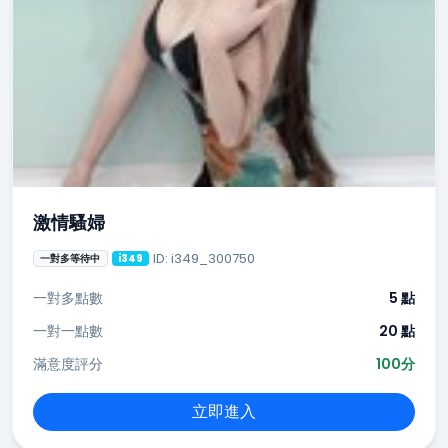
激情騷婦
ID: i349_300750
一對多等待中
i349
一對多點數
5 點
一對一點數
20 點
滿意度評分
100分
立即進入