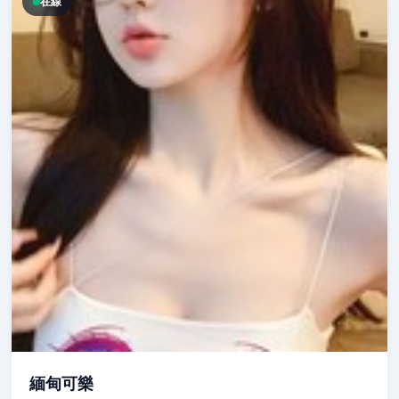
在線
緬甸可樂