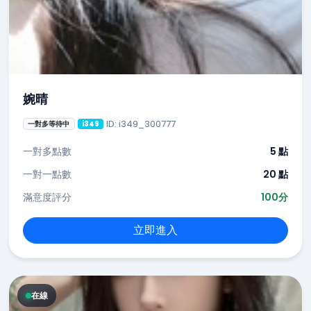
婉晴
ID: i349_300777
一對多等待中
i349
一對多點數
5 點
一對一點數
20 點
滿意度評分
100分
立即進入
在線