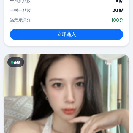
一對多點數
5 點
一對一點數
20 點
滿意度評分
100分
立即進入
在線