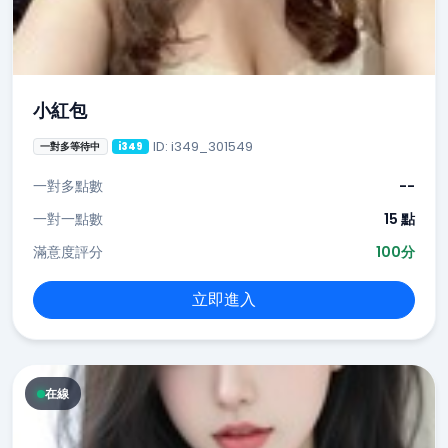
小紅包
ID: i349_301549
一對多等待中
i349
一對多點數
--
一對一點數
15 點
滿意度評分
100分
立即進入
在線