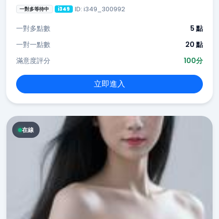
ID: i349_300992
一對多等待中
i349
一對多點數
5 點
一對一點數
20 點
滿意度評分
100分
立即進入
在線