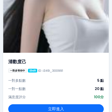
清歡度己
ID: i349_300991
一對多等待中
i349
一對多點數
5 點
一對一點數
20 點
滿意度評分
100分
立即進入