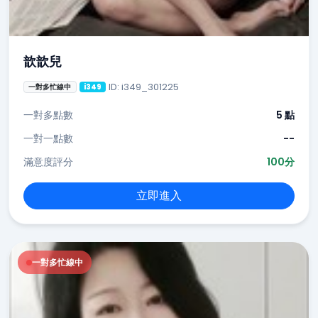
歆歆兒
ID: i349_301225
一對多忙線中
i349
一對多點數
5 點
一對一點數
--
滿意度評分
100分
立即進入
一對多忙線中