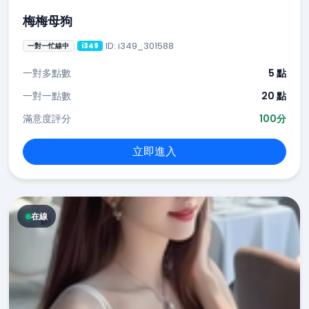
梅梅母狗
ID: i349_301588
一對一忙線中
i349
一對多點數
5 點
一對一點數
20 點
滿意度評分
100分
立即進入
在線