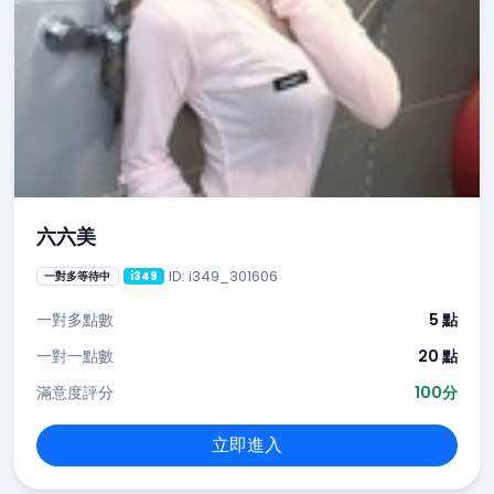
六六美
ID: i349_301606
一對多等待中
i349
一對多點數
5 點
一對一點數
20 點
滿意度評分
100分
立即進入