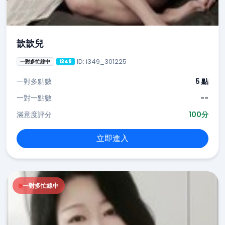
歆歆兒
ID: i349_301225
一對多忙線中
i349
一對多點數
5 點
一對一點數
--
滿意度評分
100分
立即進入
一對多忙線中