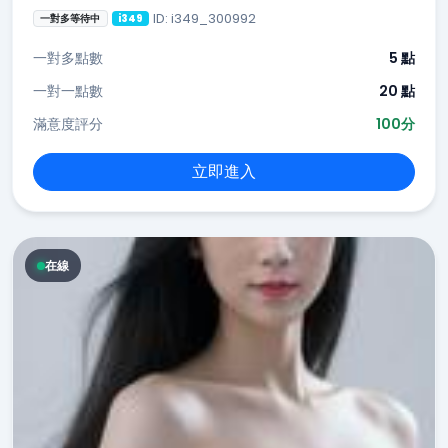
ID: i349_300992
一對多等待中
i349
一對多點數
5 點
一對一點數
20 點
滿意度評分
100分
立即進入
在線