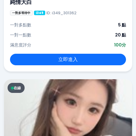
純情大白
ID: i349_301362
一對多等待中
i349
一對多點數
5 點
一對一點數
20 點
滿意度評分
100分
立即進入
在線