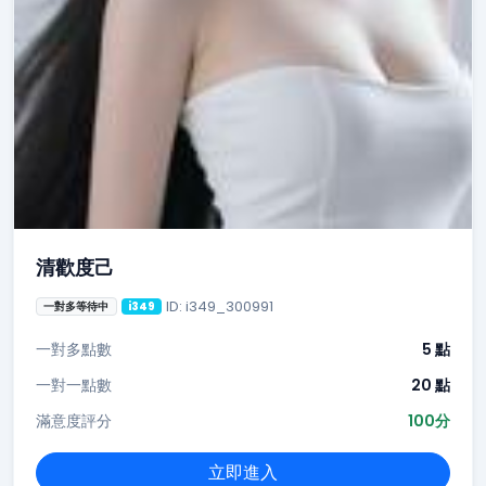
清歡度己
ID: i349_300991
一對多等待中
i349
一對多點數
5 點
一對一點數
20 點
滿意度評分
100分
立即進入