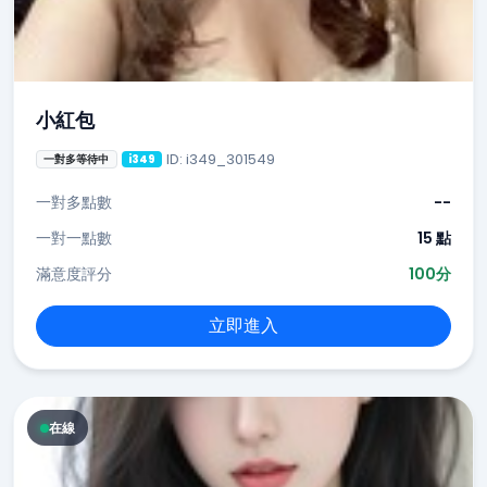
小紅包
ID: i349_301549
一對多等待中
i349
一對多點數
--
一對一點數
15 點
滿意度評分
100分
立即進入
在線