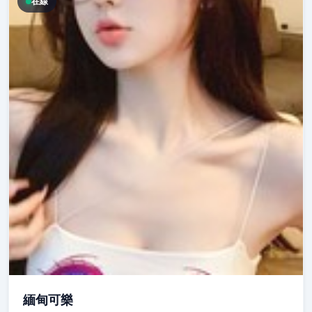
在線
緬甸可樂