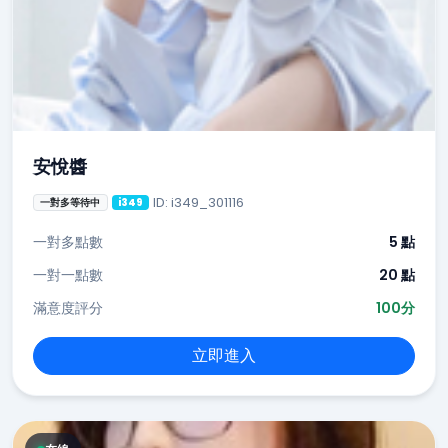
安悅醬
ID: i349_301116
一對多等待中
i349
一對多點數
5 點
一對一點數
20 點
滿意度評分
100分
立即進入