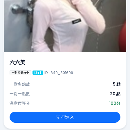
六六美
ID: i349_301606
一對多等待中
i349
一對多點數
5 點
一對一點數
20 點
滿意度評分
100分
立即進入