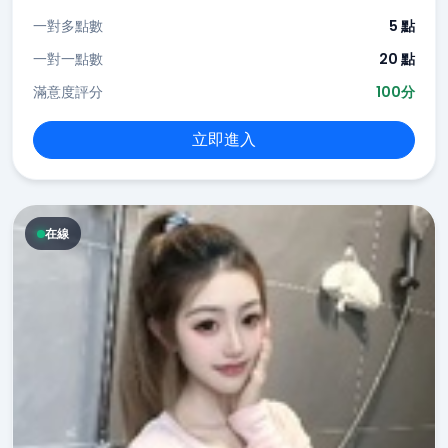
一對多點數
5 點
一對一點數
20 點
滿意度評分
100分
立即進入
在線