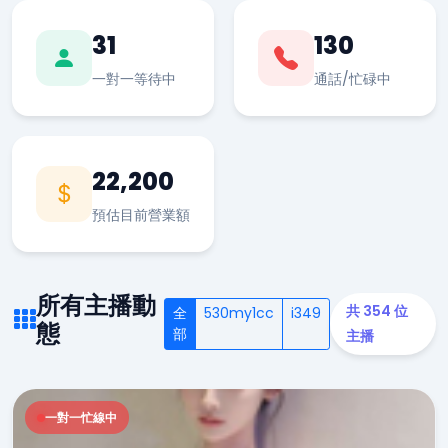
31
130
一對一等待中
通話/忙碌中
22,200
預估目前營業額
所有主播動
共 354 位
全
530my1cc
i349
態
部
主播
一對一忙線中