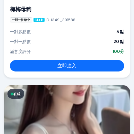
梅梅母狗
ID: i349_301588
一對一忙線中
i349
一對多點數
5 點
一對一點數
20 點
滿意度評分
100分
立即進入
在線