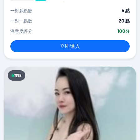
一對多點數
5 點
一對一點數
20 點
滿意度評分
100分
立即進入
在線