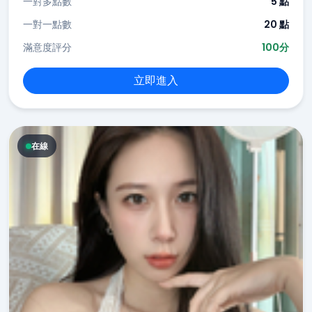
一對多點數
5 點
一對一點數
20 點
滿意度評分
100分
立即進入
在線