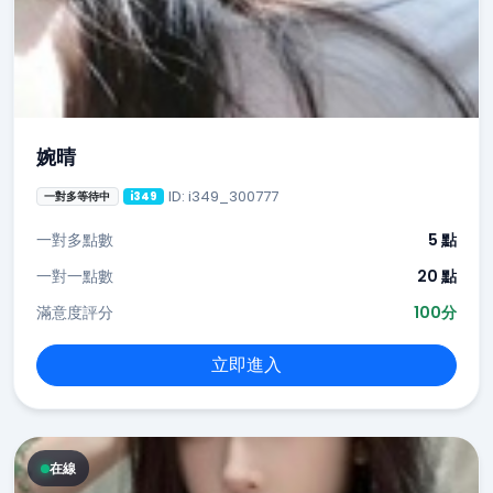
婉晴
ID: i349_300777
一對多等待中
i349
一對多點數
5 點
一對一點數
20 點
滿意度評分
100分
立即進入
在線