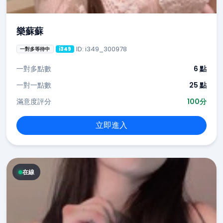
樂蘇蘇
ID: i349_300978
一對多等待中
i349
一對多點數
6 點
一對一點數
25 點
滿意度評分
100分
立即進入
在線