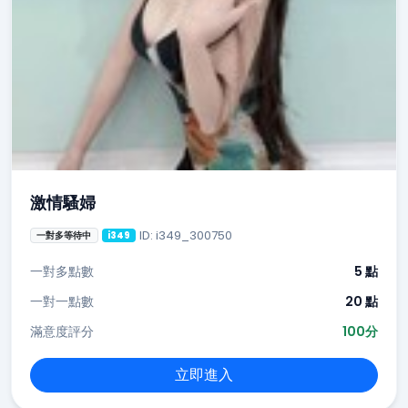
激情騷婦
ID: i349_300750
一對多等待中
i349
一對多點數
5 點
一對一點數
20 點
滿意度評分
100分
立即進入