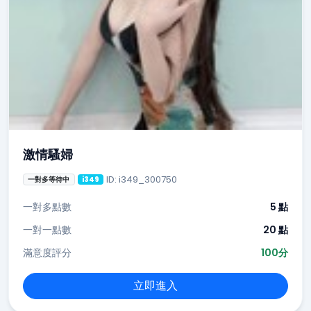
激情騷婦
ID: i349_300750
一對多等待中
i349
一對多點數
5 點
一對一點數
20 點
滿意度評分
100分
立即進入