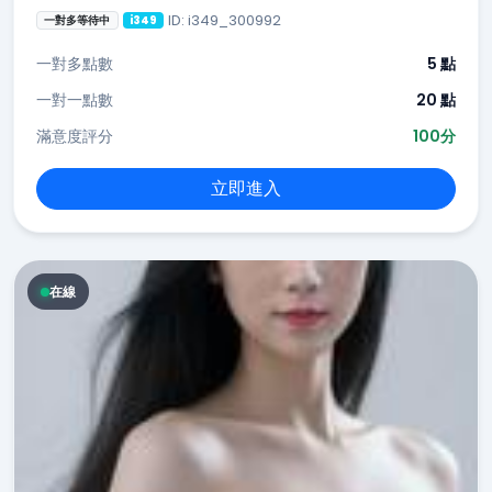
ID: i349_300992
一對多等待中
i349
一對多點數
5 點
一對一點數
20 點
滿意度評分
100分
立即進入
在線