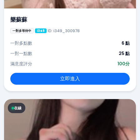
樂蘇蘇
ID: i349_300978
一對多等待中
i349
一對多點數
6 點
一對一點數
25 點
滿意度評分
100分
立即進入
在線