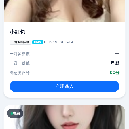
小紅包
ID: i349_301549
一對多等待中
i349
一對多點數
--
一對一點數
15 點
滿意度評分
100分
立即進入
在線