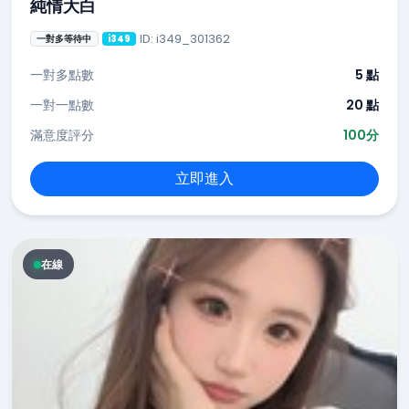
純情大白
ID: i349_301362
一對多等待中
i349
一對多點數
5 點
一對一點數
20 點
滿意度評分
100分
立即進入
在線