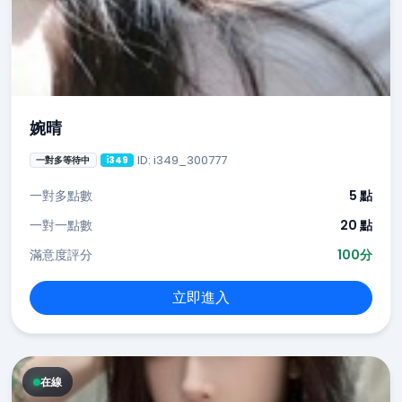
婉晴
ID: i349_300777
一對多等待中
i349
一對多點數
5 點
一對一點數
20 點
滿意度評分
100分
立即進入
在線