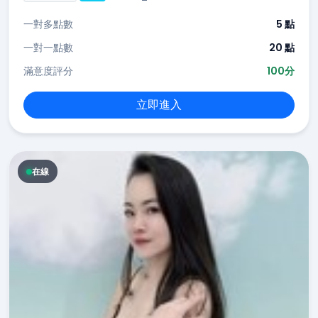
一對多點數
5 點
一對一點數
20 點
滿意度評分
100分
立即進入
在線