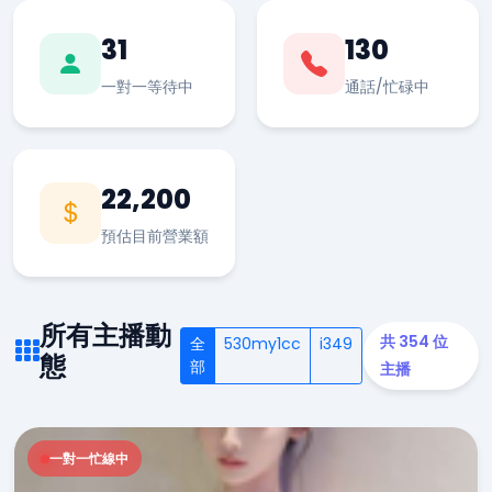
31
130
一對一等待中
通話/忙碌中
22,200
預估目前營業額
所有主播動
共 354 位
全
530my1cc
i349
態
部
主播
一對一忙線中