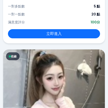
一對多點數
5 點
一對一點數
20 點
滿意度評分
100分
立即進入
在線