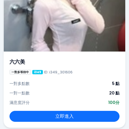
六六美
ID: i349_301606
一對多等待中
i349
一對多點數
5 點
一對一點數
20 點
滿意度評分
100分
立即進入