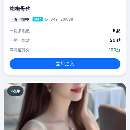
梅梅母狗
ID: i349_301588
一對一忙線中
i349
一對多點數
5 點
一對一點數
20 點
滿意度評分
100分
立即進入
在線