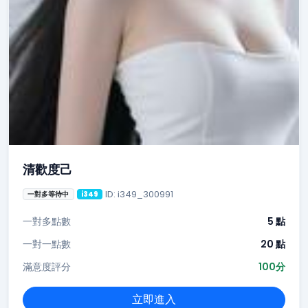
清歡度己
ID: i349_300991
一對多等待中
i349
一對多點數
5 點
一對一點數
20 點
滿意度評分
100分
立即進入