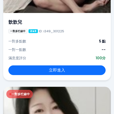
歆歆兒
ID: i349_301225
一對多忙線中
i349
一對多點數
5 點
一對一點數
--
滿意度評分
100分
立即進入
一對多忙線中