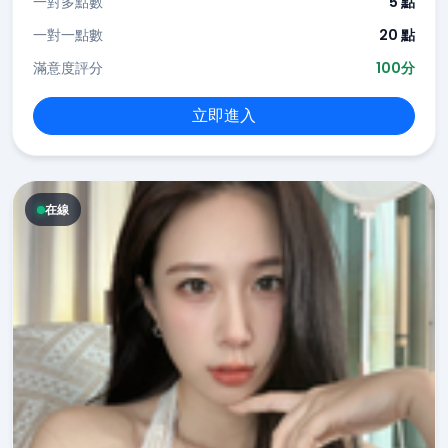
一對多點數
5 點
一對一點數
20 點
滿意度評分
100分
立即進入
在線