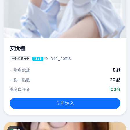
安悅醬
ID: i349_301116
一對多等待中
i349
一對多點數
5 點
一對一點數
20 點
滿意度評分
100分
立即進入