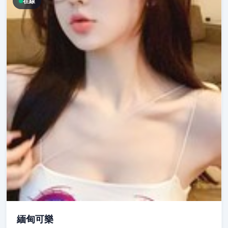
在線
緬甸可樂