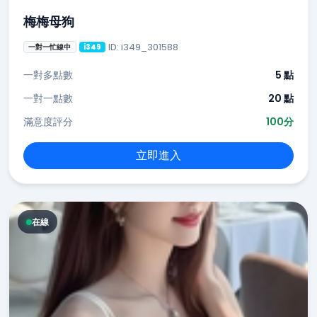
梅梅母狗
ID: i349_301588
一對一忙線中
i349
一對多點數
5 點
一對一點數
20 點
滿意度評分
100分
立即進入
在線