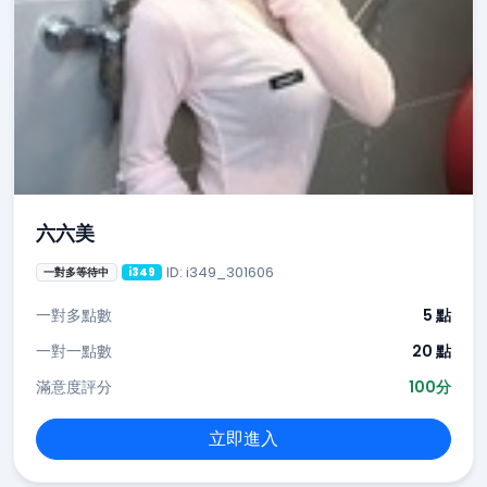
六六美
ID: i349_301606
一對多等待中
i349
一對多點數
5 點
一對一點數
20 點
滿意度評分
100分
立即進入