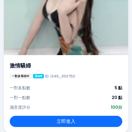
激情騷婦
ID: i349_300750
一對多等待中
i349
一對多點數
5 點
一對一點數
20 點
滿意度評分
100分
立即進入