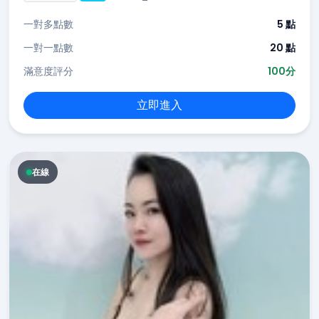
一對多點數
5 點
一對一點數
20 點
滿意度評分
100分
立即進入
在線