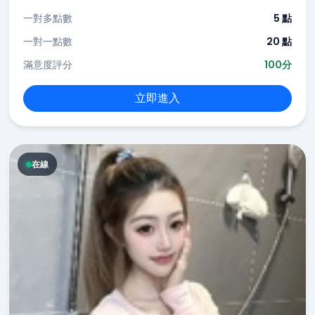
一對多點數
5 點
一對一點數
20 點
滿意度評分
100分
立即進入
在線