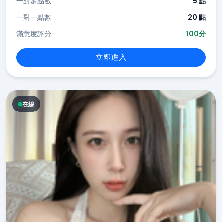
一對多點數
5 點
一對一點數
20 點
滿意度評分
100分
立即進入
在線