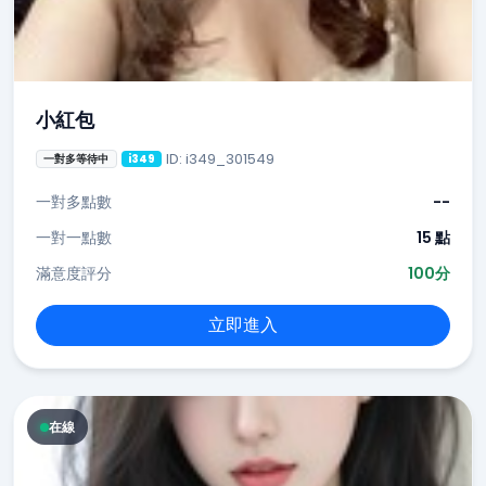
小紅包
ID: i349_301549
一對多等待中
i349
一對多點數
--
一對一點數
15 點
滿意度評分
100分
立即進入
在線