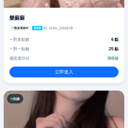
樂蘇蘇
ID: i349_300978
一對多等待中
i349
一對多點數
6 點
一對一點數
25 點
滿意度評分
100分
立即進入
在線