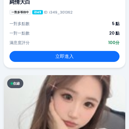
純情大白
ID: i349_301362
一對多等待中
i349
一對多點數
5 點
一對一點數
20 點
滿意度評分
100分
立即進入
在線