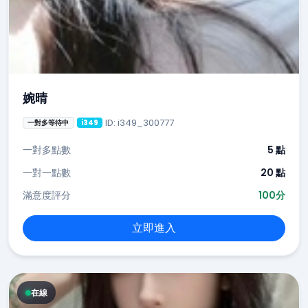
婉晴
ID: i349_300777
一對多等待中
i349
一對多點數
5 點
一對一點數
20 點
滿意度評分
100分
立即進入
在線