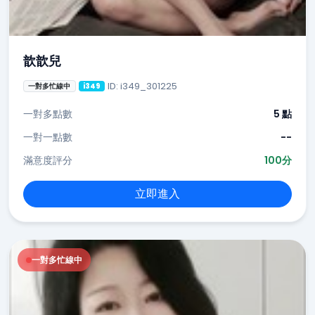
歆歆兒
ID: i349_301225
一對多忙線中
i349
一對多點數
5 點
一對一點數
--
滿意度評分
100分
立即進入
一對多忙線中