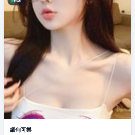
在線
緬甸可樂