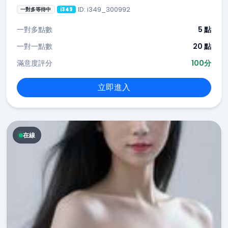
ID: i349_300992
一對多等待中
i349
一對多點數
5 點
一對一點數
20 點
滿意度評分
100分
立即進入
在線