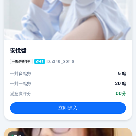
安悅醬
ID: i349_301116
一對多等待中
i349
一對多點數
5 點
一對一點數
20 點
滿意度評分
100分
立即進入