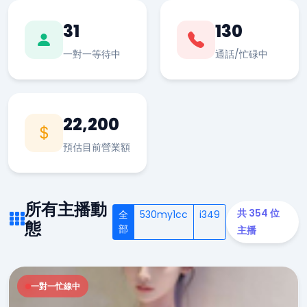
31
130
一對一等待中
通話/忙碌中
22,200
預估目前營業額
所有主播動
共 354 位
全
530my1cc
i349
態
部
主播
一對一忙線中