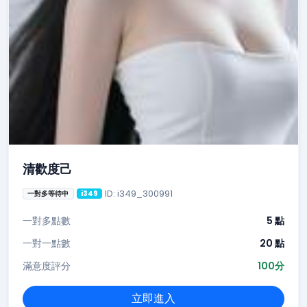
清歡度己
ID: i349_300991
一對多等待中
i349
一對多點數
5 點
一對一點數
20 點
滿意度評分
100分
立即進入