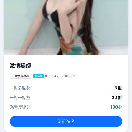
激情騷婦
ID: i349_300750
一對多等待中
i349
一對多點數
5 點
一對一點數
20 點
滿意度評分
100分
立即進入