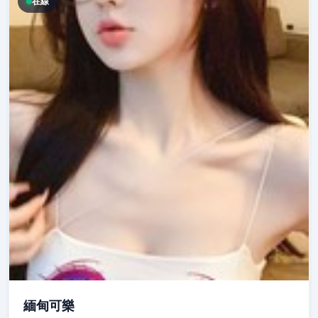
在線
緬甸可樂