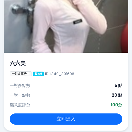
六六美
ID: i349_301606
一對多等待中
i349
一對多點數
5 點
一對一點數
20 點
滿意度評分
100分
立即進入