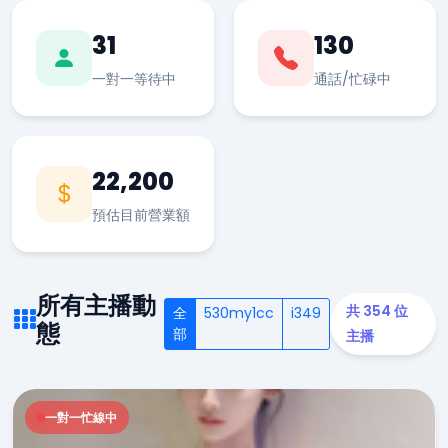
31
130
一對一等待中
通話/忙碌中
22,200
預估目前營業額
所有主播動
共 354 位
全
530my1cc
i349
態
部
主播
一對一忙線中