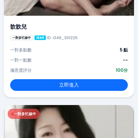
歆歆兒
ID: i349_301225
一對多忙線中
i349
一對多點數
5 點
一對一點數
--
滿意度評分
100分
立即進入
一對多忙線中