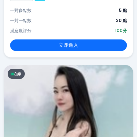
一對多點數
5 點
一對一點數
20 點
滿意度評分
100分
立即進入
在線