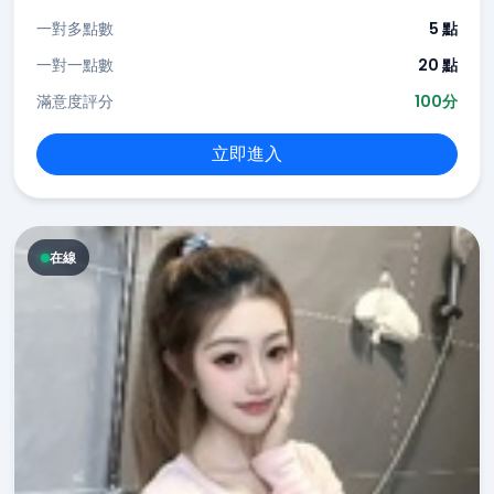
一對多點數
5 點
一對一點數
20 點
滿意度評分
100分
立即進入
在線