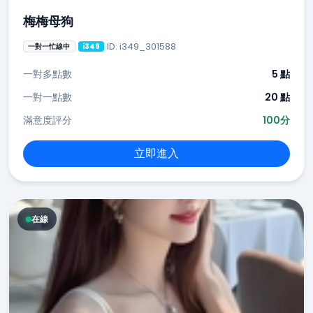
梅梅母狗
ID: i349_301588
一對一忙線中
i349
一對多點數
5 點
一對一點數
20 點
滿意度評分
100分
立即進入
在線