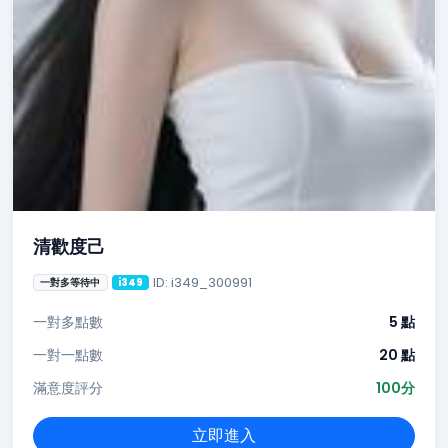
清歡度己
ID: i349_300991
一對多等待中
i349
一對多點數
5 點
一對一點數
20 點
滿意度評分
100分
立即進入