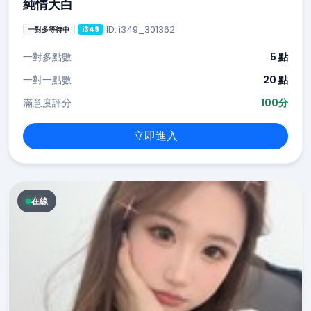
純情大白
ID: i349_301362
一對多等待中
i349
一對多點數
5 點
一對一點數
20 點
滿意度評分
100分
立即進入
在線