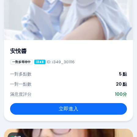
安悅醬
ID: i349_301116
一對多等待中
i349
一對多點數
5 點
一對一點數
20 點
滿意度評分
100分
立即進入