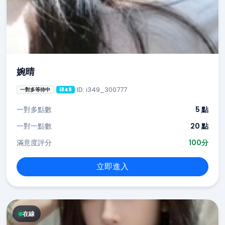
婉晴
ID: i349_300777
一對多等待中
i349
一對多點數
5 點
一對一點數
20 點
滿意度評分
100分
立即進入
在線