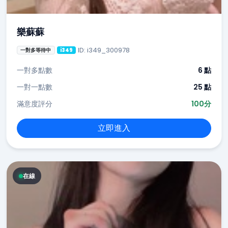
樂蘇蘇
ID: i349_300978
一對多等待中
i349
一對多點數
6 點
一對一點數
25 點
滿意度評分
100分
立即進入
在線