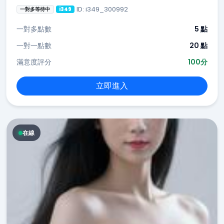
ID: i349_300992
一對多等待中
i349
一對多點數
5 點
一對一點數
20 點
滿意度評分
100分
立即進入
在線