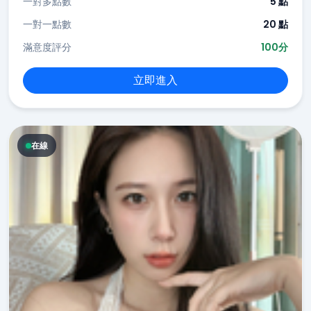
一對多點數
5 點
一對一點數
20 點
滿意度評分
100分
立即進入
在線