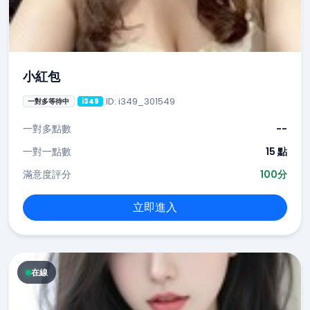
小紅包
ID: i349_301549
一對多等待中
i349
一對多點數
--
一對一點數
15 點
滿意度評分
100分
立即進入
在線