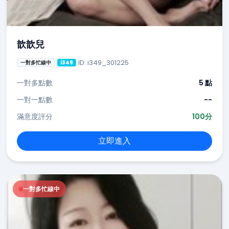
歆歆兒
ID: i349_301225
一對多忙線中
i349
一對多點數
5 點
一對一點數
--
滿意度評分
100分
立即進入
一對多忙線中