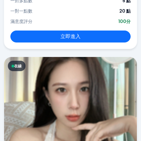
一對多點數
5 點
一對一點數
20 點
滿意度評分
100分
立即進入
在線