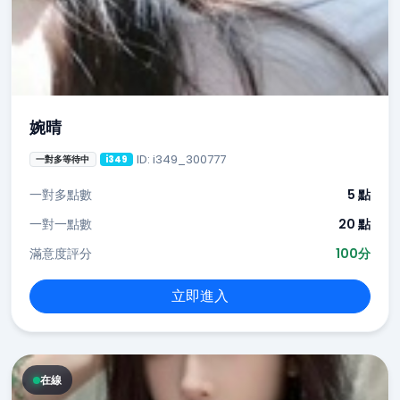
婉晴
ID: i349_300777
一對多等待中
i349
一對多點數
5 點
一對一點數
20 點
滿意度評分
100分
立即進入
在線