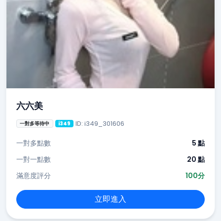
六六美
ID: i349_301606
一對多等待中
i349
一對多點數
5 點
一對一點數
20 點
滿意度評分
100分
立即進入