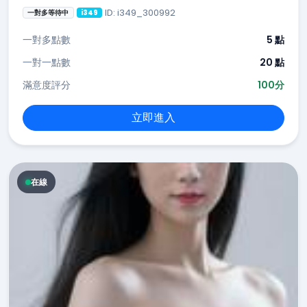
ID: i349_300992
一對多等待中
i349
一對多點數
5 點
一對一點數
20 點
滿意度評分
100分
立即進入
在線