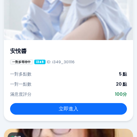
安悅醬
ID: i349_301116
一對多等待中
i349
一對多點數
5 點
一對一點數
20 點
滿意度評分
100分
立即進入