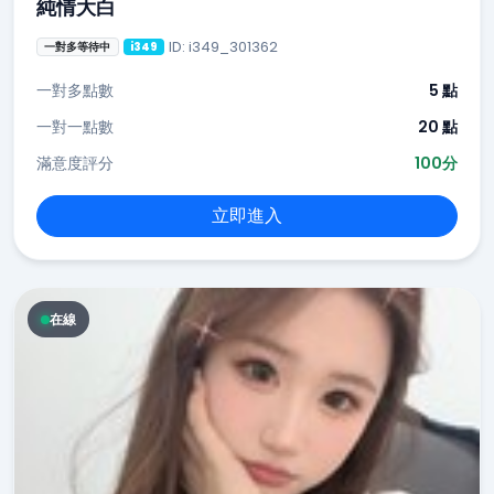
純情大白
ID: i349_301362
一對多等待中
i349
一對多點數
5 點
一對一點數
20 點
滿意度評分
100分
立即進入
在線