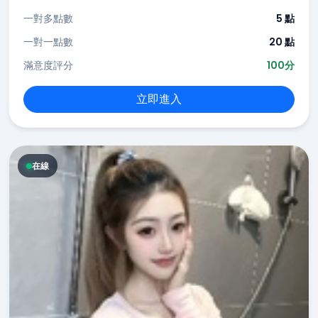
一對多點數
5 點
一對一點數
20 點
滿意度評分
100分
立即進入
在線