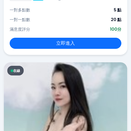
一對多點數
5 點
一對一點數
20 點
滿意度評分
100分
立即進入
在線