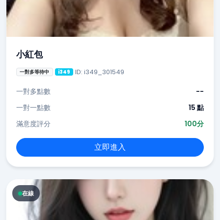
小紅包
ID: i349_301549
一對多等待中
i349
一對多點數
--
一對一點數
15 點
滿意度評分
100分
立即進入
在線