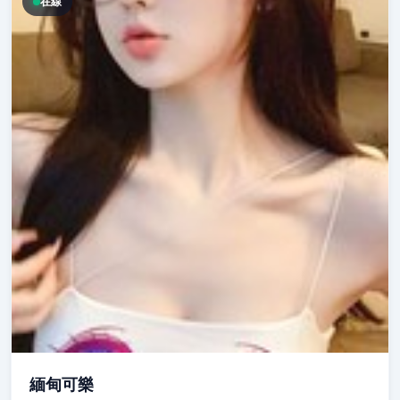
在線
緬甸可樂