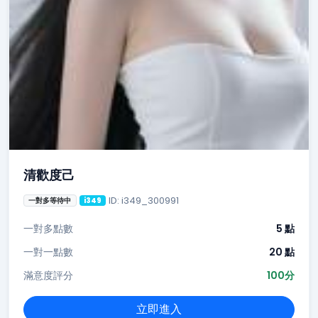
清歡度己
ID: i349_300991
一對多等待中
i349
一對多點數
5 點
一對一點數
20 點
滿意度評分
100分
立即進入