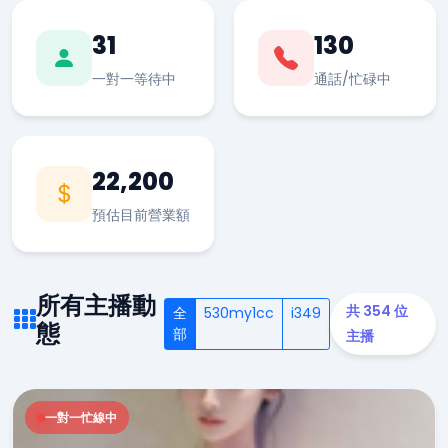
31
130
一對一等待中
通話/忙碌中
22,200
預估目前營業額
所有主播動
共 354 位
全
530my1cc
i349
態
部
主播
一對一忙線中