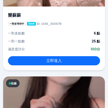
樂蘇蘇
ID: i349_300978
一對多等待中
i349
一對多點數
6 點
一對一點數
25 點
滿意度評分
100分
立即進入
在線