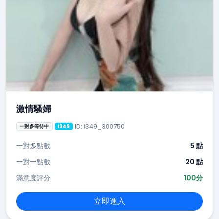
激情騷婦
ID: i349_300750
一對多等待中
i349
一對多點數
5 點
一對一點數
20 點
滿意度評分
100分
立即進入