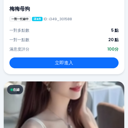
梅梅母狗
ID: i349_301588
一對一忙線中
i349
一對多點數
5 點
一對一點數
20 點
滿意度評分
100分
立即進入
在線