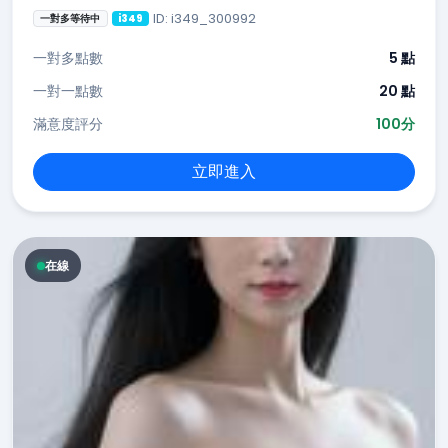
ID: i349_300992
一對多等待中
i349
一對多點數
5 點
一對一點數
20 點
滿意度評分
100分
立即進入
在線