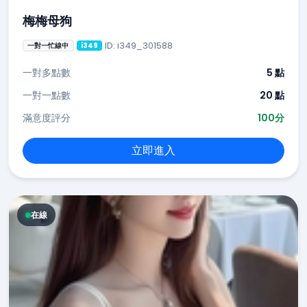
梅梅母狗
ID: i349_301588
一對一忙線中
i349
一對多點數
5 點
一對一點數
20 點
滿意度評分
100分
立即進入
在線