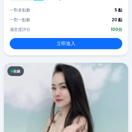
一對多點數
5 點
一對一點數
20 點
滿意度評分
100分
立即進入
在線