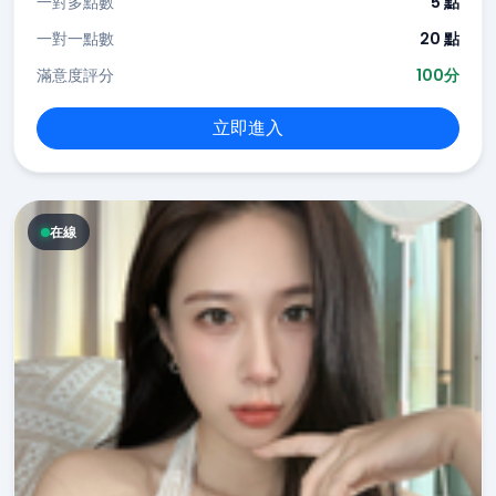
一對多點數
5 點
一對一點數
20 點
滿意度評分
100分
立即進入
在線