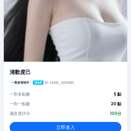
清歡度己
ID: i349_300991
一對多等待中
i349
一對多點數
5 點
一對一點數
20 點
滿意度評分
100分
立即進入