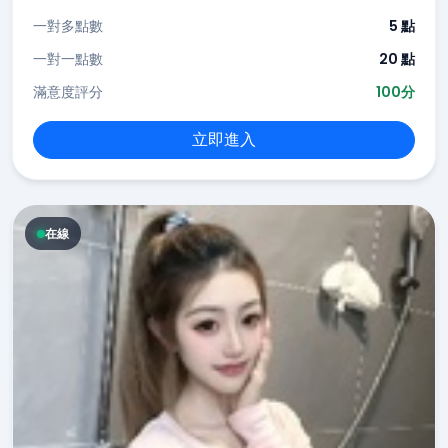
一對多點數
5 點
一對一點數
20 點
滿意度評分
100分
立即進入
在線