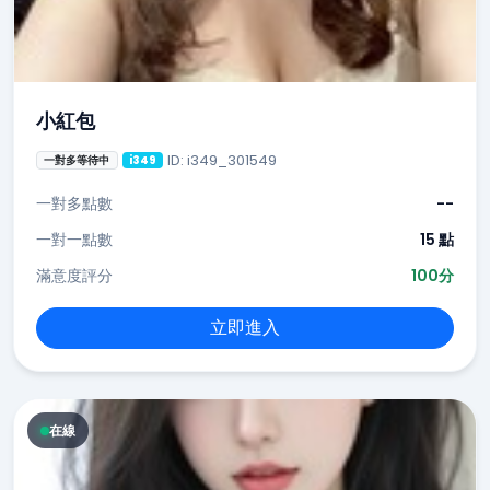
小紅包
ID: i349_301549
一對多等待中
i349
一對多點數
--
一對一點數
15 點
滿意度評分
100分
立即進入
在線