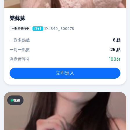
樂蘇蘇
ID: i349_300978
一對多等待中
i349
一對多點數
6 點
一對一點數
25 點
滿意度評分
100分
立即進入
在線