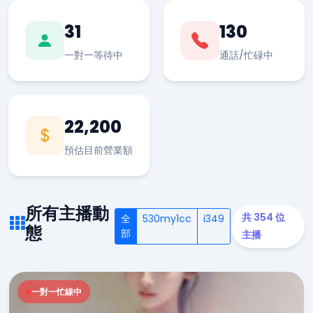
31
130
一對一等待中
通話/忙碌中
22,200
預估目前營業額
所有主播動
共 354 位
全
530my1cc
i349
態
部
主播
一對一忙線中