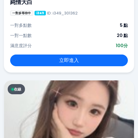
純情大白
ID: i349_301362
一對多等待中
i349
一對多點數
5 點
一對一點數
20 點
滿意度評分
100分
立即進入
在線