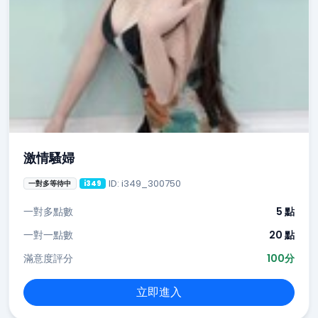
激情騷婦
ID: i349_300750
一對多等待中
i349
一對多點數
5 點
一對一點數
20 點
滿意度評分
100分
立即進入