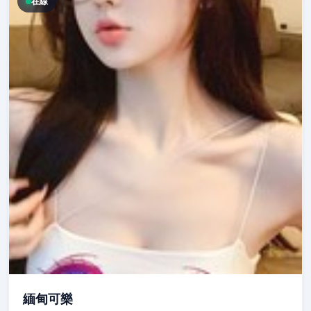
在線
緬甸可樂