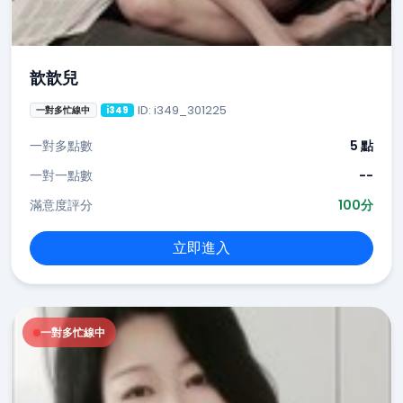
歆歆兒
ID: i349_301225
一對多忙線中
i349
一對多點數
5 點
一對一點數
--
滿意度評分
100分
立即進入
一對多忙線中