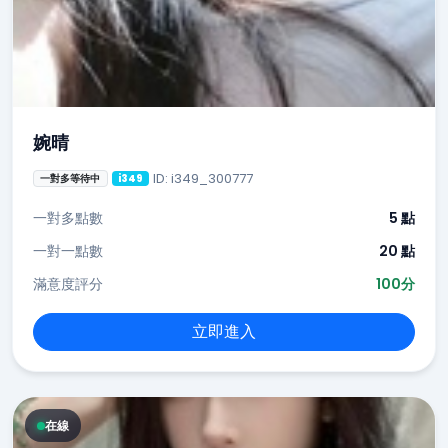
婉晴
ID: i349_300777
一對多等待中
i349
一對多點數
5 點
一對一點數
20 點
滿意度評分
100分
立即進入
在線