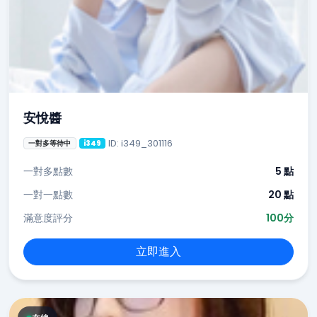
安悅醬
ID: i349_301116
一對多等待中
i349
一對多點數
5 點
一對一點數
20 點
滿意度評分
100分
立即進入