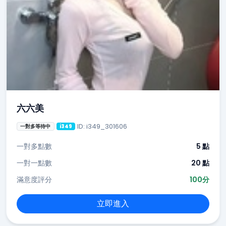
六六美
ID: i349_301606
一對多等待中
i349
一對多點數
5 點
一對一點數
20 點
滿意度評分
100分
立即進入