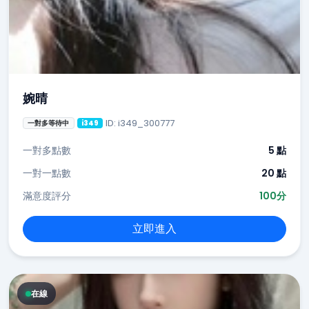
婉晴
ID: i349_300777
一對多等待中
i349
一對多點數
5 點
一對一點數
20 點
滿意度評分
100分
立即進入
在線