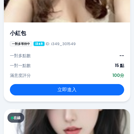
小紅包
ID: i349_301549
一對多等待中
i349
一對多點數
--
一對一點數
15 點
滿意度評分
100分
立即進入
在線