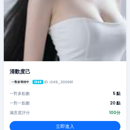
清歡度己
ID: i349_300991
一對多等待中
i349
一對多點數
5 點
一對一點數
20 點
滿意度評分
100分
立即進入