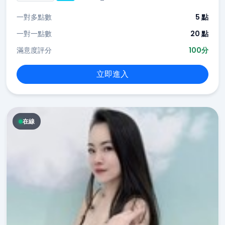
一對多點數
5 點
一對一點數
20 點
滿意度評分
100分
立即進入
在線