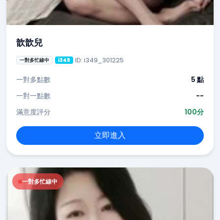
歆歆兒
ID: i349_301225
一對多忙線中
i349
一對多點數
5 點
一對一點數
--
滿意度評分
100分
立即進入
一對多忙線中