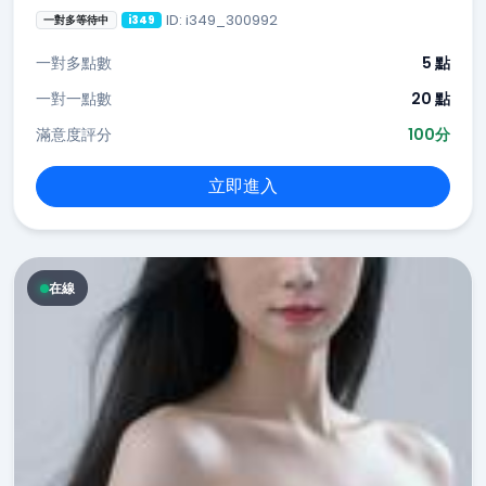
ID: i349_300992
一對多等待中
i349
一對多點數
5 點
一對一點數
20 點
滿意度評分
100分
立即進入
在線