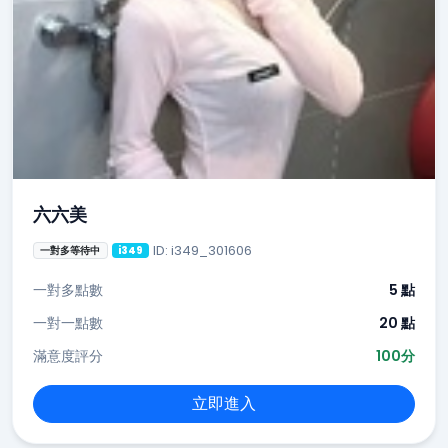
六六美
ID: i349_301606
一對多等待中
i349
一對多點數
5 點
一對一點數
20 點
滿意度評分
100分
立即進入