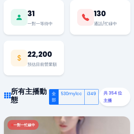
31
130
一對一等待中
通話/忙碌中
22,200
預估目前營業額
所有主播動
共 354 位
全
530my1cc
i349
態
部
主播
一對一忙線中