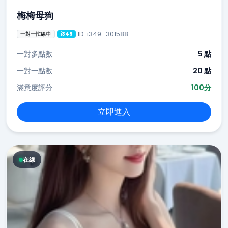
梅梅母狗
ID: i349_301588
一對一忙線中
i349
一對多點數
5 點
一對一點數
20 點
滿意度評分
100分
立即進入
在線