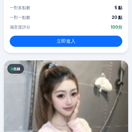
一對多點數
5 點
一對一點數
20 點
滿意度評分
100分
立即進入
在線