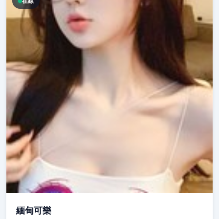
在線
緬甸可樂