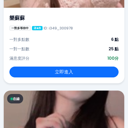
樂蘇蘇
ID: i349_300978
一對多等待中
i349
一對多點數
6 點
一對一點數
25 點
滿意度評分
100分
立即進入
在線