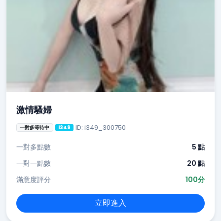
激情騷婦
ID: i349_300750
一對多等待中
i349
一對多點數
5 點
一對一點數
20 點
滿意度評分
100分
立即進入