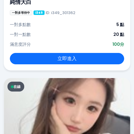
純情大白
ID: i349_301362
一對多等待中
i349
一對多點數
5 點
一對一點數
20 點
滿意度評分
100分
立即進入
在線