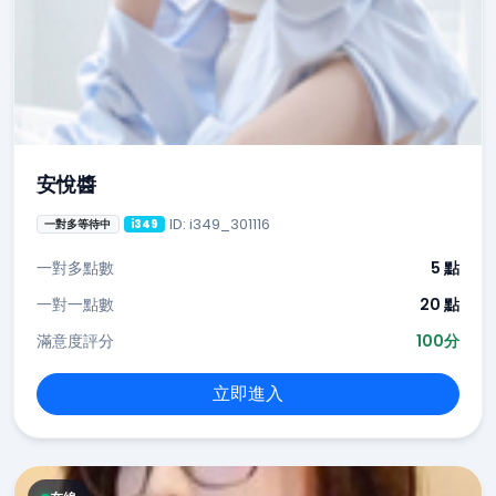
安悅醬
ID: i349_301116
一對多等待中
i349
一對多點數
5 點
一對一點數
20 點
滿意度評分
100分
立即進入