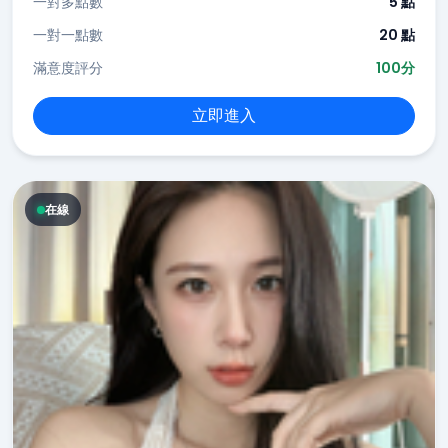
一對多點數
5 點
一對一點數
20 點
滿意度評分
100分
立即進入
在線