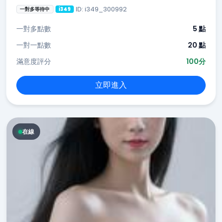
ID: i349_300992
一對多等待中
i349
一對多點數
5 點
一對一點數
20 點
滿意度評分
100分
立即進入
在線