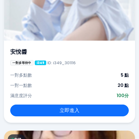
安悅醬
ID: i349_301116
一對多等待中
i349
一對多點數
5 點
一對一點數
20 點
滿意度評分
100分
立即進入