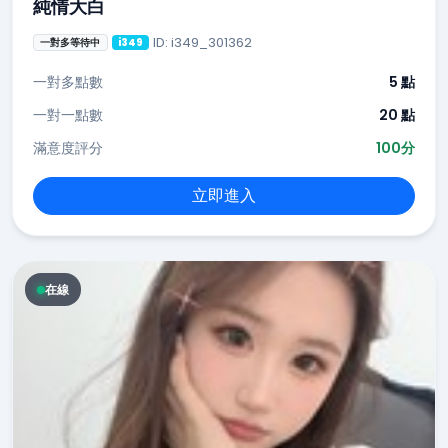
純情大白
ID: i349_301362
一對多等待中
i349
一對多點數
5 點
一對一點數
20 點
滿意度評分
100分
立即進入
在線