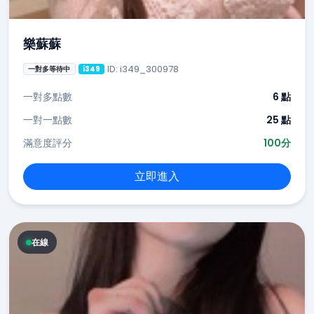
樂蘇蘇
ID: i349_300978
一對多等待中
i349
一對多點數
6 點
一對一點數
25 點
滿意度評分
100分
立即進入
在線