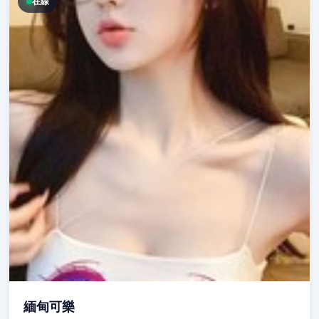
在線
緬甸可樂