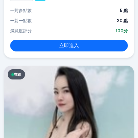
一對多點數
5 點
一對一點數
20 點
滿意度評分
100分
立即進入
在線