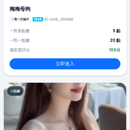
梅梅母狗
ID: i349_301588
一對一忙線中
i349
一對多點數
5 點
一對一點數
20 點
滿意度評分
100分
立即進入
在線