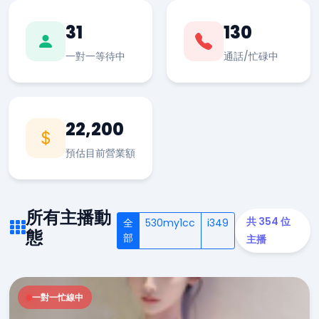
31
130
一對一等待中
通話/忙碌中
22,200
預估目前營業額
所有主播動
共 354 位
全
530my1cc
i349
態
部
主播
一對一忙線中