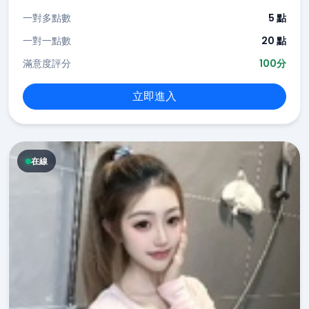
一對多點數
5 點
一對一點數
20 點
滿意度評分
100分
立即進入
在線