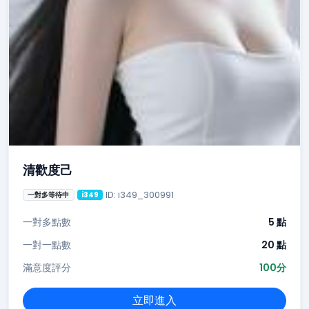
清歡度己
ID: i349_300991
一對多等待中
i349
一對多點數
5 點
一對一點數
20 點
滿意度評分
100分
立即進入