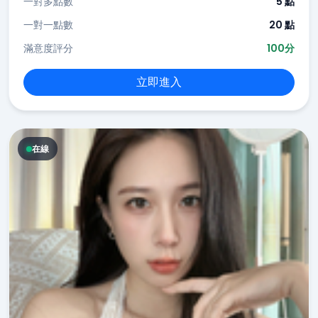
一對多點數
5 點
一對一點數
20 點
滿意度評分
100分
立即進入
在線