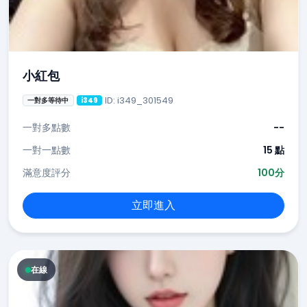
小紅包
ID: i349_301549
一對多等待中
i349
一對多點數
--
一對一點數
15 點
滿意度評分
100分
立即進入
在線