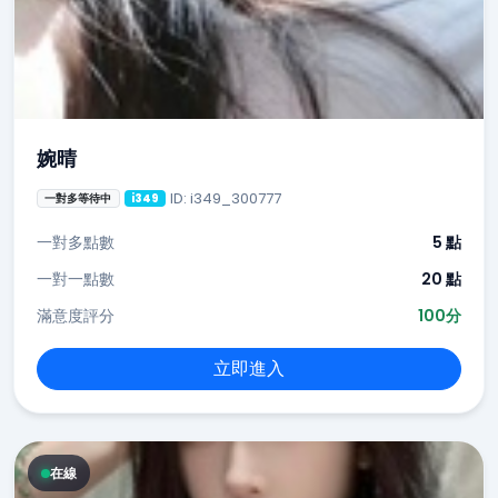
婉晴
ID: i349_300777
一對多等待中
i349
一對多點數
5 點
一對一點數
20 點
滿意度評分
100分
立即進入
在線