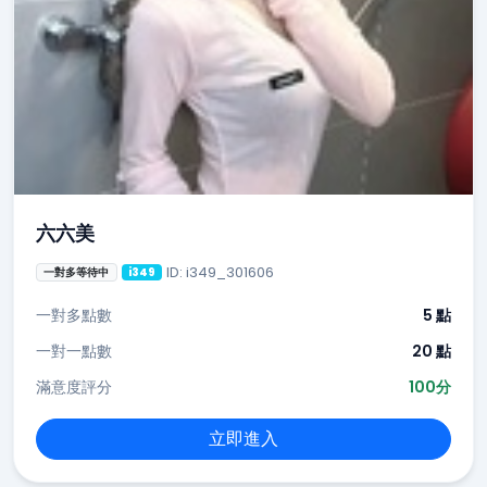
六六美
ID: i349_301606
一對多等待中
i349
一對多點數
5 點
一對一點數
20 點
滿意度評分
100分
立即進入