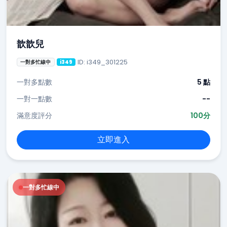
歆歆兒
ID: i349_301225
一對多忙線中
i349
一對多點數
5 點
一對一點數
--
滿意度評分
100分
立即進入
一對多忙線中