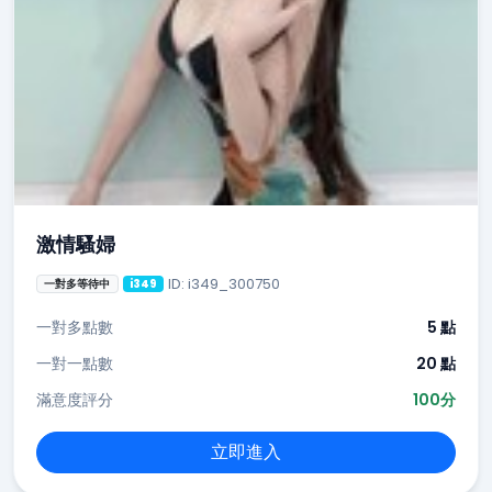
激情騷婦
ID: i349_300750
一對多等待中
i349
一對多點數
5 點
一對一點數
20 點
滿意度評分
100分
立即進入