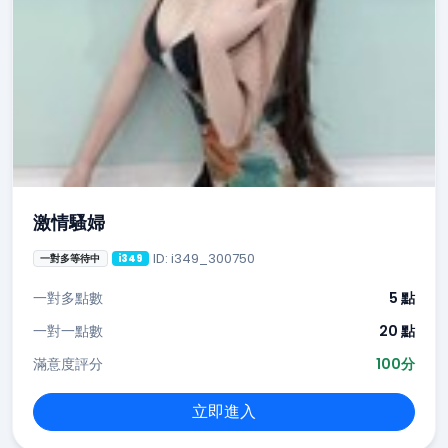
激情騷婦
ID: i349_300750
一對多等待中
i349
一對多點數
5 點
一對一點數
20 點
滿意度評分
100分
立即進入