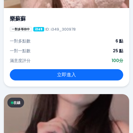
樂蘇蘇
ID: i349_300978
一對多等待中
i349
一對多點數
6 點
一對一點數
25 點
滿意度評分
100分
立即進入
在線