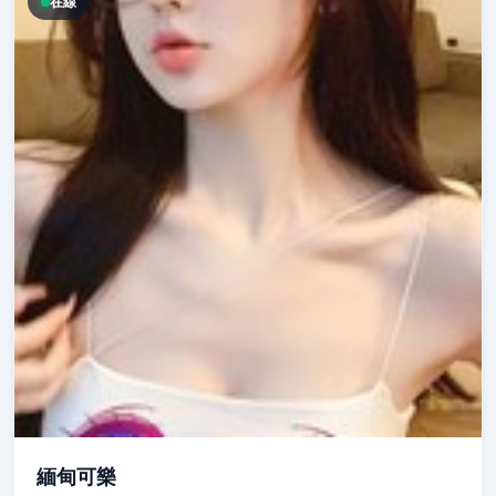
在線
緬甸可樂