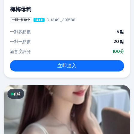
梅梅母狗
ID: i349_301588
一對一忙線中
i349
一對多點數
5 點
一對一點數
20 點
滿意度評分
100分
立即進入
在線