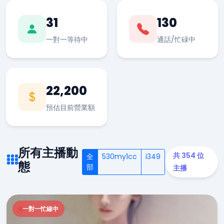
31
130
一對一等待中
通話/忙碌中
22,200
預估目前營業額
所有主播動
共 354 位
全
530my1cc
i349
態
部
主播
一對一忙線中