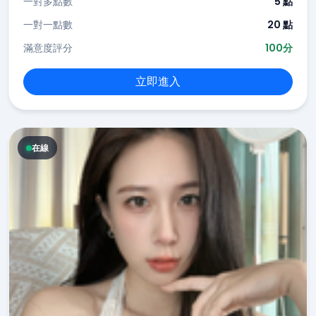
一對多點數
5 點
一對一點數
20 點
滿意度評分
100分
立即進入
在線