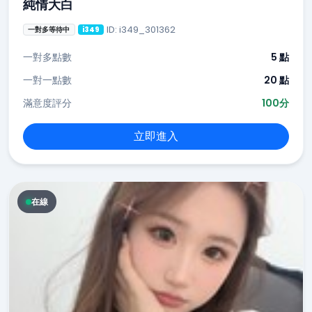
純情大白
ID: i349_301362
一對多等待中
i349
一對多點數
5 點
一對一點數
20 點
滿意度評分
100分
立即進入
在線