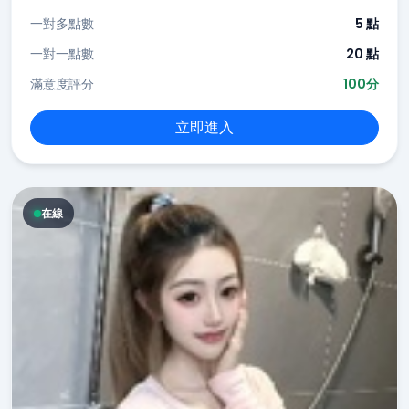
一對多點數
5 點
一對一點數
20 點
滿意度評分
100分
立即進入
在線