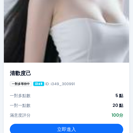
清歡度己
ID: i349_300991
一對多等待中
i349
一對多點數
5 點
一對一點數
20 點
滿意度評分
100分
立即進入