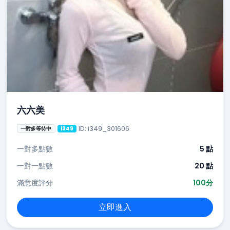
六六美
ID: i349_301606
一對多等待中
i349
一對多點數
5 點
一對一點數
20 點
滿意度評分
100分
立即進入