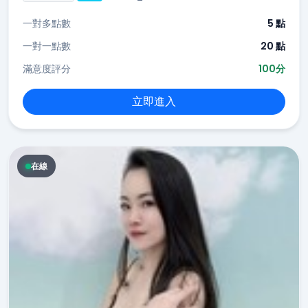
一對多點數
5 點
一對一點數
20 點
滿意度評分
100分
立即進入
在線