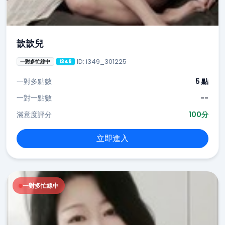
歆歆兒
ID: i349_301225
一對多忙線中
i349
一對多點數
5 點
一對一點數
--
滿意度評分
100分
立即進入
一對多忙線中