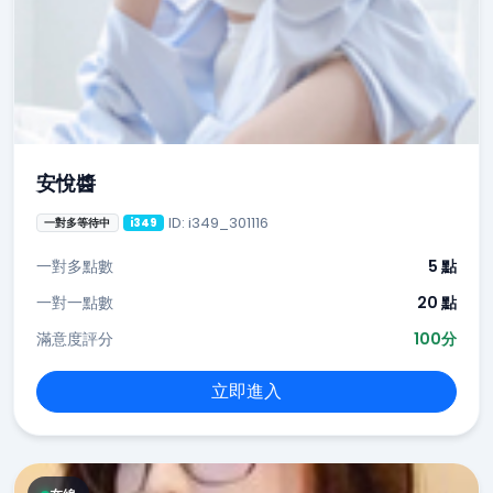
安悅醬
ID: i349_301116
一對多等待中
i349
一對多點數
5 點
一對一點數
20 點
滿意度評分
100分
立即進入