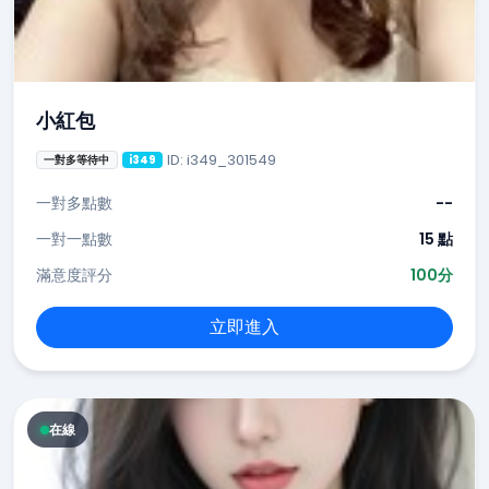
小紅包
ID: i349_301549
一對多等待中
i349
一對多點數
--
一對一點數
15 點
滿意度評分
100分
立即進入
在線