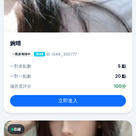
婉晴
ID: i349_300777
一對多等待中
i349
一對多點數
5 點
一對一點數
20 點
滿意度評分
100分
立即進入
在線