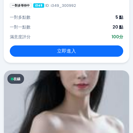
ID: i349_300992
一對多等待中
i349
一對多點數
5 點
一對一點數
20 點
滿意度評分
100分
立即進入
在線