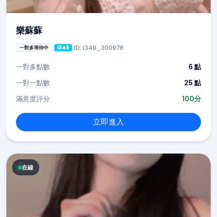
樂蘇蘇
ID: i349_300978
一對多等待中
i349
一對多點數
6 點
一對一點數
25 點
滿意度評分
100分
立即進入
在線