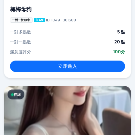
梅梅母狗
ID: i349_301588
一對一忙線中
i349
一對多點數
5 點
一對一點數
20 點
滿意度評分
100分
立即進入
在線