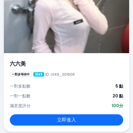
六六美
ID: i349_301606
一對多等待中
i349
一對多點數
5 點
一對一點數
20 點
滿意度評分
100分
立即進入