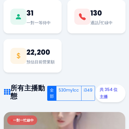
31
130
一對一等待中
通話/忙碌中
22,200
預估目前營業額
所有主播動
共 354 位
全
530my1cc
i349
態
部
主播
一對一忙線中