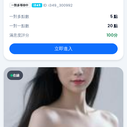
ID: i349_300992
一對多等待中
i349
一對多點數
5 點
一對一點數
20 點
滿意度評分
100分
立即進入
在線