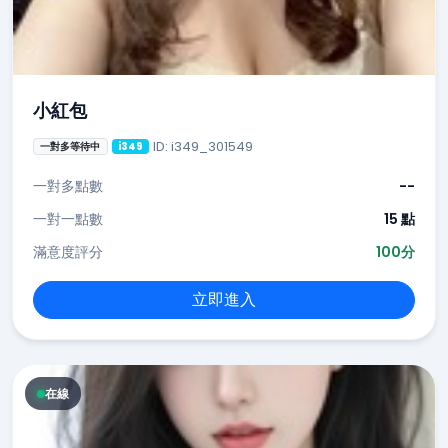
小紅包
ID: i349_301549
一對多等待中
i349
一對多點數
--
一對一點數
15 點
滿意度評分
100分
立即進入
在線