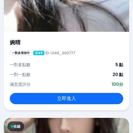
婉晴
ID: i349_300777
一對多等待中
i349
一對多點數
5 點
一對一點數
20 點
滿意度評分
100分
立即進入
在線