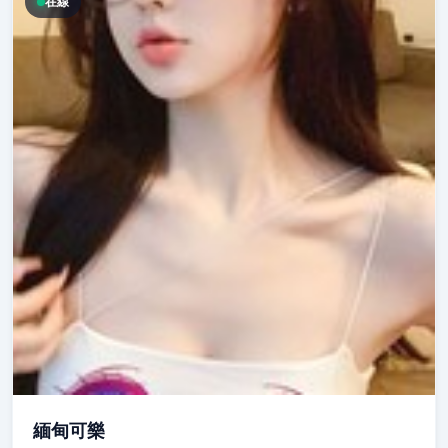
在線
緬甸可樂