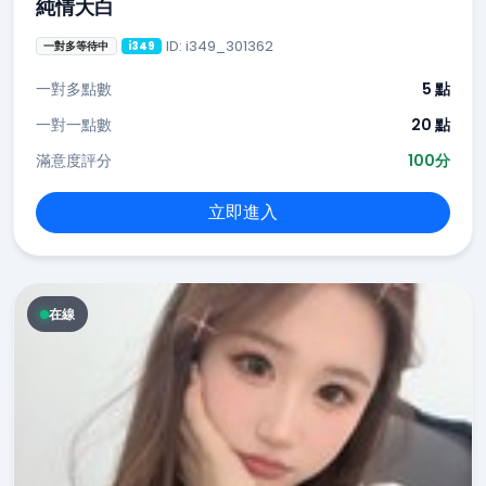
純情大白
ID: i349_301362
一對多等待中
i349
一對多點數
5 點
一對一點數
20 點
滿意度評分
100分
立即進入
在線