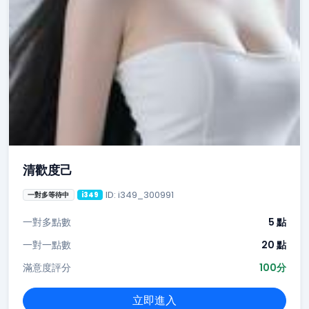
清歡度己
ID: i349_300991
一對多等待中
i349
一對多點數
5 點
一對一點數
20 點
滿意度評分
100分
立即進入