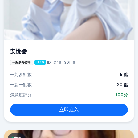
安悅醬
ID: i349_301116
一對多等待中
i349
一對多點數
5 點
一對一點數
20 點
滿意度評分
100分
立即進入