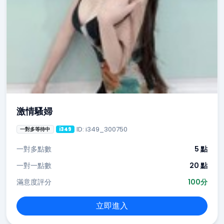
激情騷婦
ID: i349_300750
一對多等待中
i349
一對多點數
5 點
一對一點數
20 點
滿意度評分
100分
立即進入