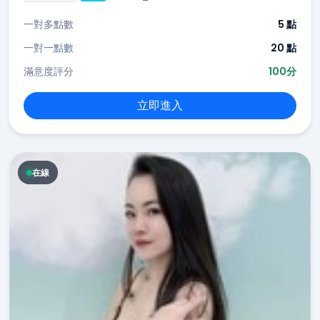
一對多點數
5 點
一對一點數
20 點
滿意度評分
100分
立即進入
在線