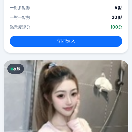
一對多點數
5 點
一對一點數
20 點
滿意度評分
100分
立即進入
在線