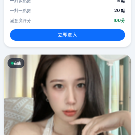
一對多點數
5 點
一對一點數
20 點
滿意度評分
100分
立即進入
在線