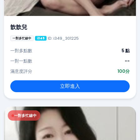
歆歆兒
ID: i349_301225
一對多忙線中
i349
一對多點數
5 點
一對一點數
--
滿意度評分
100分
立即進入
一對多忙線中