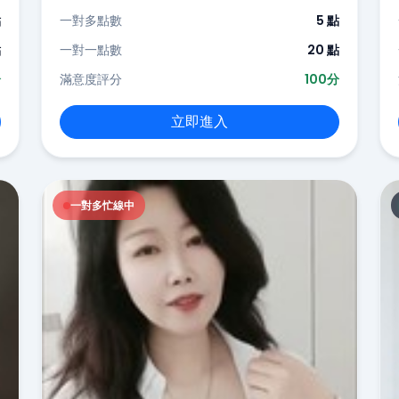
點
一對多點數
5 點
點
一對一點數
20 點
分
滿意度評分
100分
立即進入
一對多忙線中