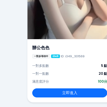
辦公色色
ID: i349_301569
一對多等待中
i349
一對多點數
5 
一對一點數
20 
滿意度評分
100
立即進入