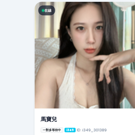
在線
馬寶兒
ID: i349_301389
一對多等待中
i349