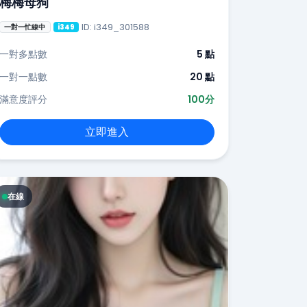
梅梅母狗
ID: i349_301588
一對一忙線中
i349
一對多點數
5 點
一對一點數
20 點
滿意度評分
100分
立即進入
在線