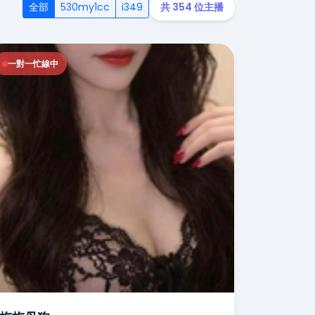
全部
530my1cc
i349
共 354 位主播
一對一忙線中