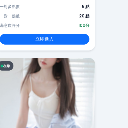
一對多點數
5 點
一對一點數
20 點
滿意度評分
100分
立即進入
在線