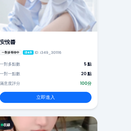
安悅醬
ID: i349_301116
一對多等待中
i349
一對多點數
5 點
一對一點數
20 點
滿意度評分
100分
立即進入
在線