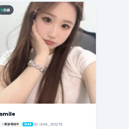
在線
smile
ID: i349_301276
一對多等待中
i349