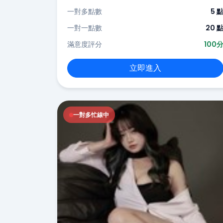
一對多點數
5 
一對一點數
20 
滿意度評分
100
立即進入
一對多忙線中