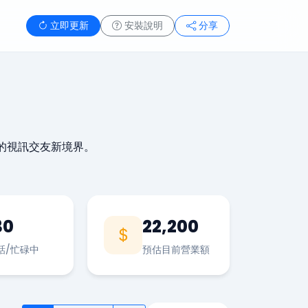
立即更新
安裝說明
分享
的視訊交友新境界。
30
22,200
話/忙碌中
預估目前營業額