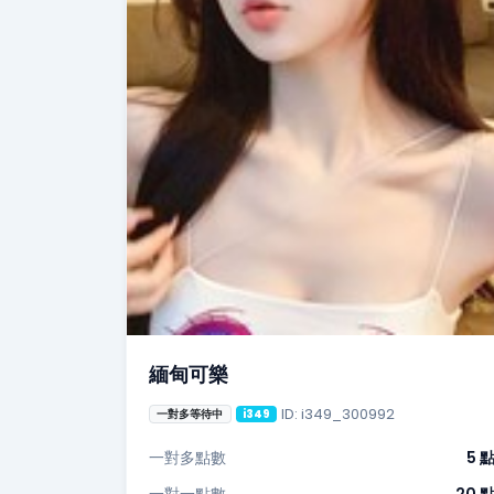
緬甸可樂
ID: i349_300992
一對多等待中
i349
一對多點數
5 