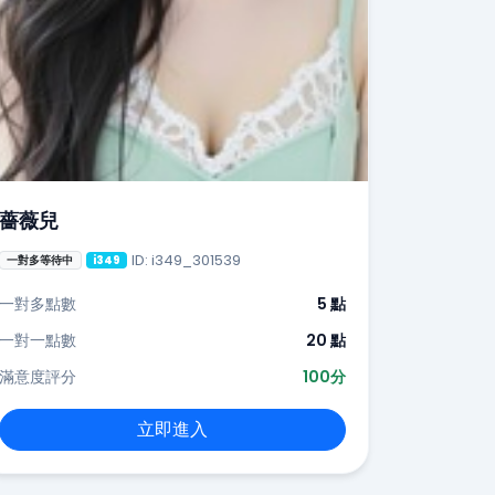
薔薇兒
ID: i349_301539
一對多等待中
i349
一對多點數
5 點
一對一點數
20 點
滿意度評分
100分
立即進入