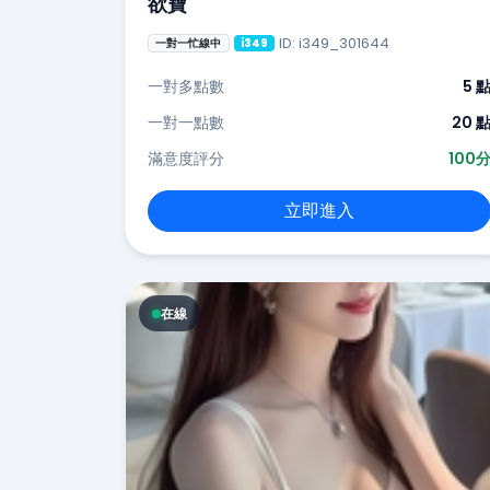
欲寶
ID: i349_301644
一對一忙線中
i349
一對多點數
5 
一對一點數
20 
滿意度評分
100
立即進入
在線