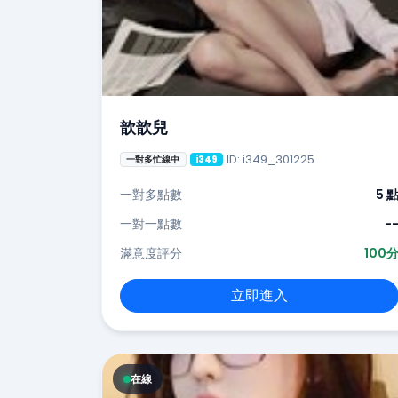
歆歆兒
ID: i349_301225
一對多忙線中
i349
一對多點數
5 
一對一點數
-
滿意度評分
100
立即進入
在線