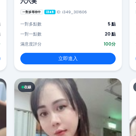
六六美
ID: i349_301606
一對多等待中
i349
點
一對多點數
5 點
點
一對一點數
20 點
分
滿意度評分
100分
立即進入
在線