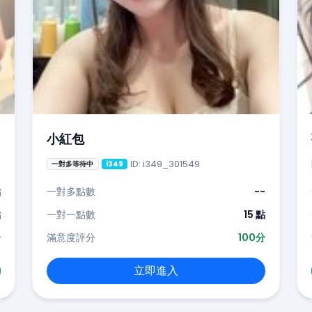
小紅包
ID: i349_301549
一對多等待中
i349
點
一對多點數
--
點
一對一點數
15 點
分
滿意度評分
100分
立即進入