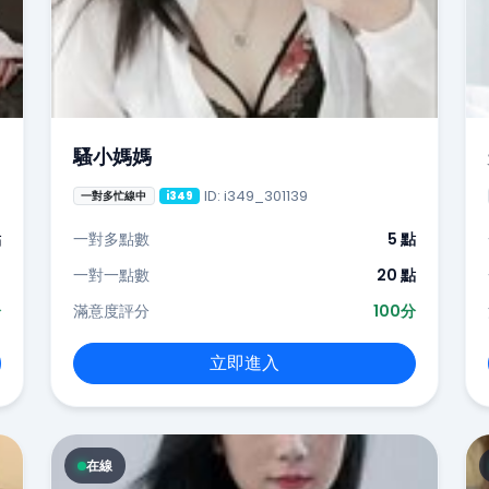
騷小媽媽
ID: i349_301139
一對多忙線中
i349
點
一對多點數
5 點
-
一對一點數
20 點
分
滿意度評分
100分
立即進入
在線