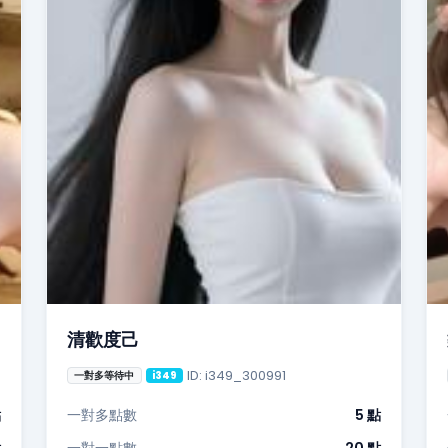
清歡度己
ID: i349_300991
一對多等待中
i349
點
一對多點數
5 點