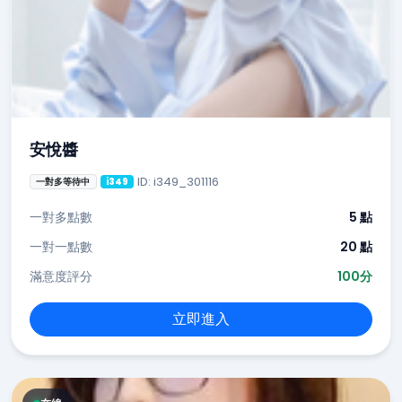
安悅醬
ID: i349_301116
一對多等待中
i349
一對多點數
5 點
一對一點數
20 點
滿意度評分
100分
立即進入