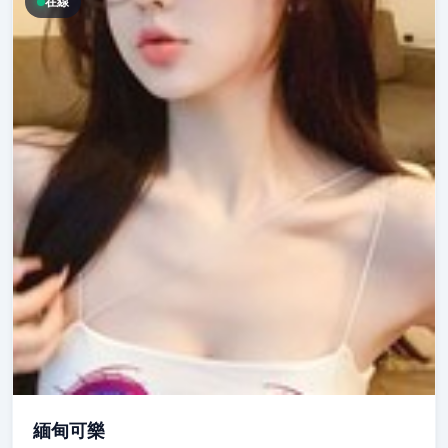
在線
緬甸可樂