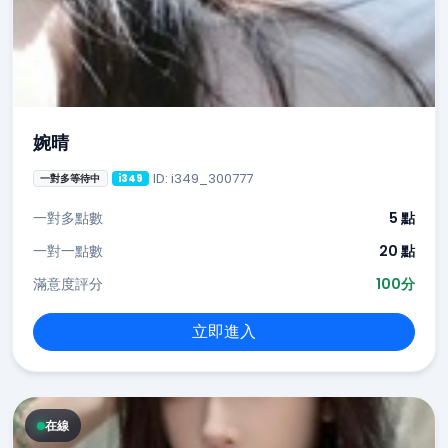
婉晴
ID: i349_300777
一對多等待中
i349
一對多點數
5 點
一對一點數
20 點
滿意度評分
100分
立即進入
在線