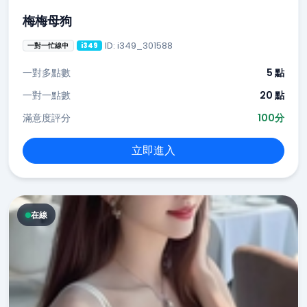
梅梅母狗
ID: i349_301588
一對一忙線中
i349
一對多點數
5 點
一對一點數
20 點
滿意度評分
100分
立即進入
在線