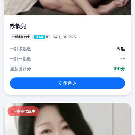
歆歆兒
ID: i349_301225
一對多忙線中
i349
一對多點數
5 點
一對一點數
--
滿意度評分
100分
立即進入
一對多忙線中