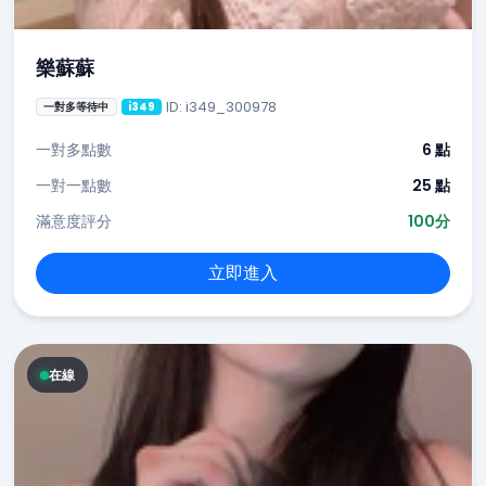
樂蘇蘇
ID: i349_300978
一對多等待中
i349
一對多點數
6 點
一對一點數
25 點
滿意度評分
100分
立即進入
在線