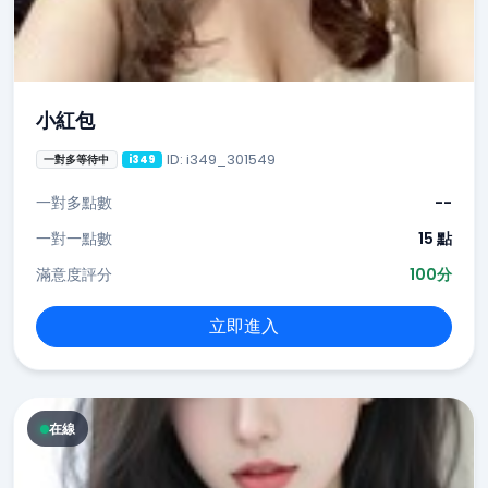
小紅包
ID: i349_301549
一對多等待中
i349
一對多點數
--
一對一點數
15 點
滿意度評分
100分
立即進入
在線