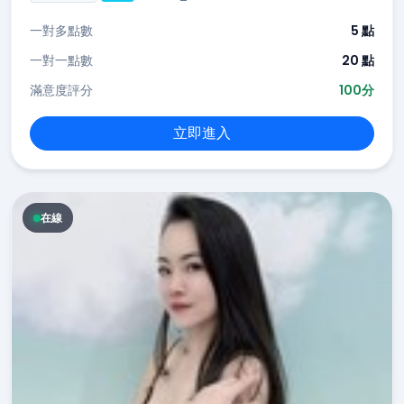
一對多點數
5 點
一對一點數
20 點
滿意度評分
100分
立即進入
在線