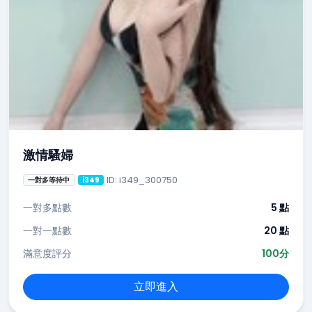
激情騷婦
ID: i349_300750
一對多等待中
i349
一對多點數
5 點
一對一點數
20 點
滿意度評分
100分
立即進入