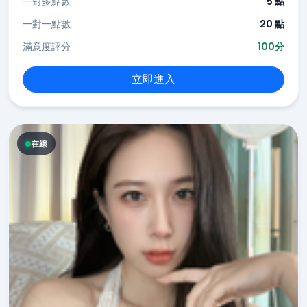
一對多點數
5 點
一對一點數
20 點
滿意度評分
100分
立即進入
在線