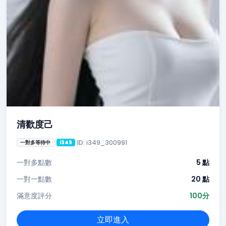
清歡度己
ID: i349_300991
一對多等待中
i349
一對多點數
5 點
一對一點數
20 點
滿意度評分
100分
立即進入