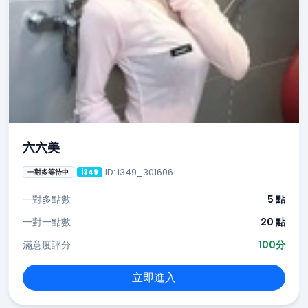
六六美
ID: i349_301606
一對多等待中
i349
一對多點數
5 點
一對一點數
20 點
滿意度評分
100分
立即進入