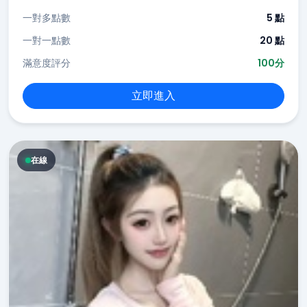
一對多點數
5 點
一對一點數
20 點
滿意度評分
100分
立即進入
在線