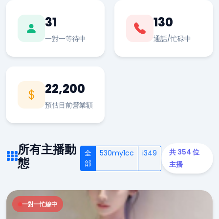
31
130
一對一等待中
通話/忙碌中
22,200
預估目前營業額
所有主播動
共 354 位
全
530my1cc
i349
態
部
主播
一對一忙線中