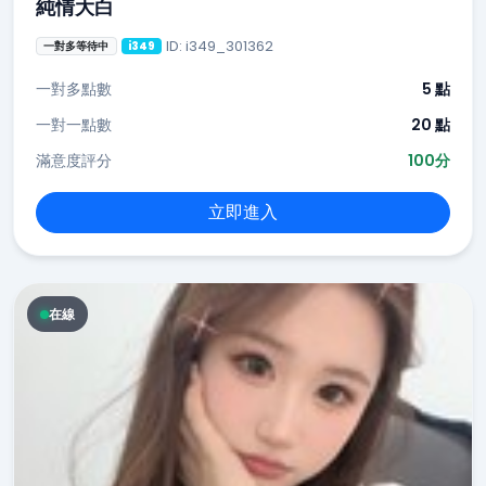
純情大白
ID: i349_301362
一對多等待中
i349
一對多點數
5 點
一對一點數
20 點
滿意度評分
100分
立即進入
在線