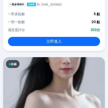
ID: i349_300992
一對多等待中
i349
一對多點數
5 點
一對一點數
20 點
滿意度評分
100分
立即進入
在線