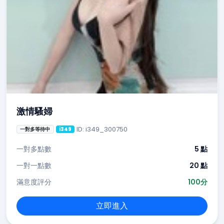
激情騷婦
ID: i349_300750
一對多等待中
i349
一對多點數
5 點
一對一點數
20 點
滿意度評分
100分
立即進入