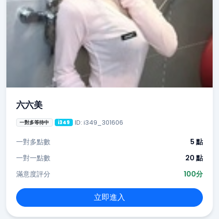
六六美
ID: i349_301606
一對多等待中
i349
一對多點數
5 點
一對一點數
20 點
滿意度評分
100分
立即進入