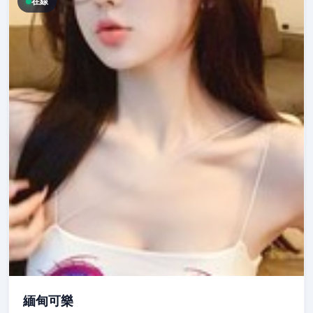
在線
緬甸可樂