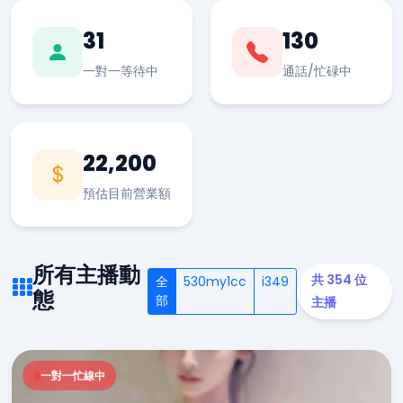
31
130
一對一等待中
通話/忙碌中
22,200
預估目前營業額
所有主播動
共 354 位
全
530my1cc
i349
態
部
主播
一對一忙線中