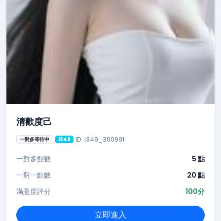
清歡度己
ID: i349_300991
一對多等待中
i349
一對多點數
5 點
一對一點數
20 點
滿意度評分
100分
立即進入