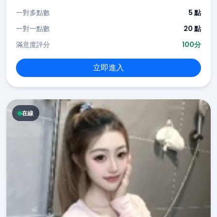
一對多點數
5 點
一對一點數
20 點
滿意度評分
100分
立即進入
在線