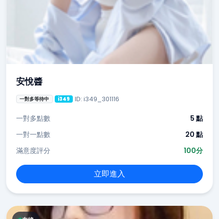
安悅醬
ID: i349_301116
一對多等待中
i349
一對多點數
5 點
一對一點數
20 點
滿意度評分
100分
立即進入