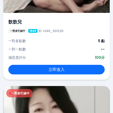
歆歆兒
ID: i349_301225
一對多忙線中
i349
一對多點數
5 點
一對一點數
--
滿意度評分
100分
立即進入
一對多忙線中