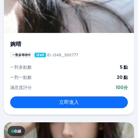
婉晴
ID: i349_300777
一對多等待中
i349
一對多點數
5 點
一對一點數
20 點
滿意度評分
100分
立即進入
在線