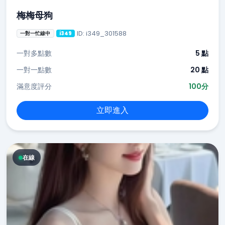
梅梅母狗
ID: i349_301588
一對一忙線中
i349
一對多點數
5 點
一對一點數
20 點
滿意度評分
100分
立即進入
在線