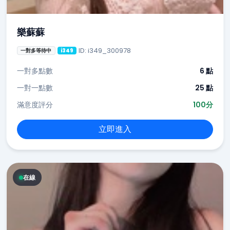
樂蘇蘇
ID: i349_300978
一對多等待中
i349
一對多點數
6 點
一對一點數
25 點
滿意度評分
100分
立即進入
在線