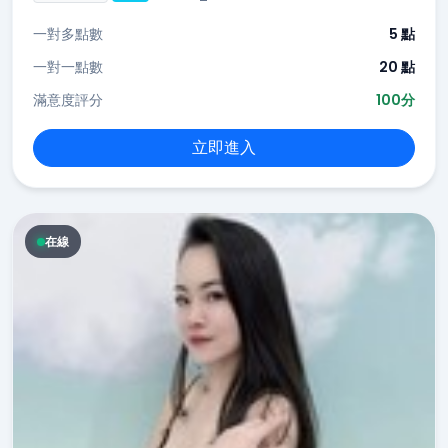
一對多點數
5 點
一對一點數
20 點
滿意度評分
100分
立即進入
在線