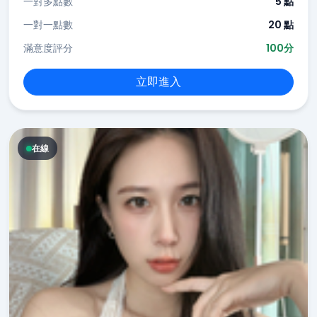
一對多點數
5 點
一對一點數
20 點
滿意度評分
100分
立即進入
在線