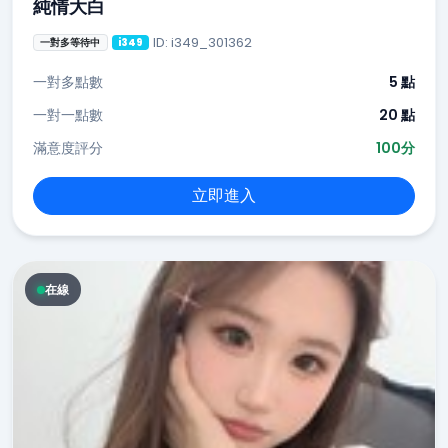
純情大白
ID: i349_301362
一對多等待中
i349
一對多點數
5 點
一對一點數
20 點
滿意度評分
100分
立即進入
在線