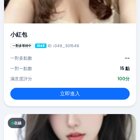
小紅包
ID: i349_301549
一對多等待中
i349
一對多點數
--
一對一點數
15 點
滿意度評分
100分
立即進入
在線