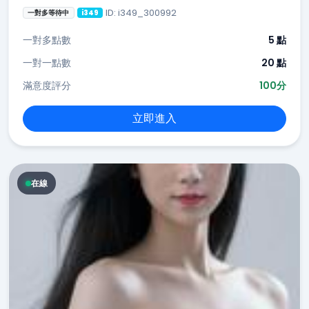
ID: i349_300992
一對多等待中
i349
一對多點數
5 點
一對一點數
20 點
滿意度評分
100分
立即進入
在線