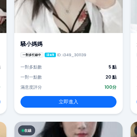
騷小媽媽
ID: i349_301139
一對多忙線中
i349
點
一對多點數
5 點
-
一對一點數
20 點
分
滿意度評分
100分
立即進入
在線