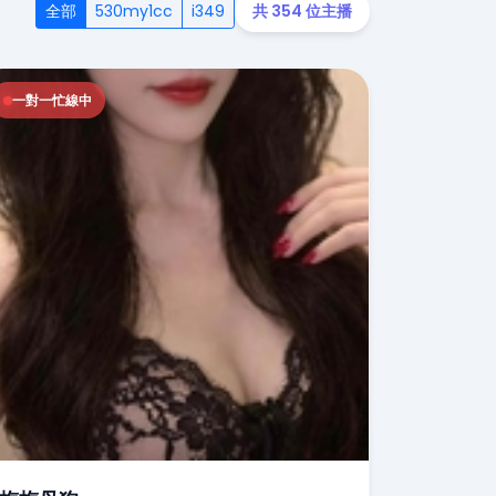
全部
530my1cc
i349
共 354 位主播
一對一忙線中