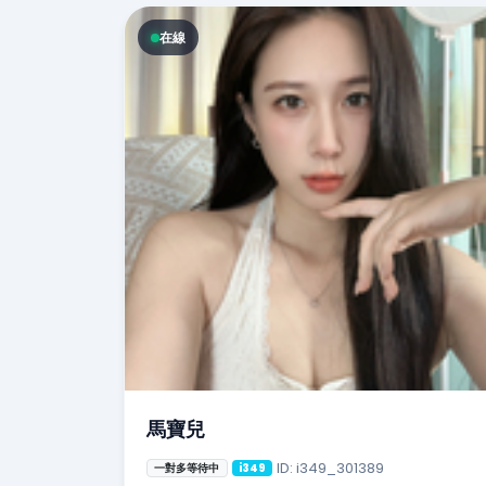
在線
馬寶兒
ID: i349_301389
一對多等待中
i349