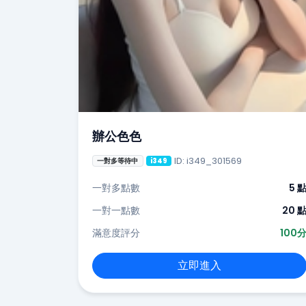
辦公色色
ID: i349_301569
一對多等待中
i349
一對多點數
5 
一對一點數
20 
滿意度評分
100
立即進入