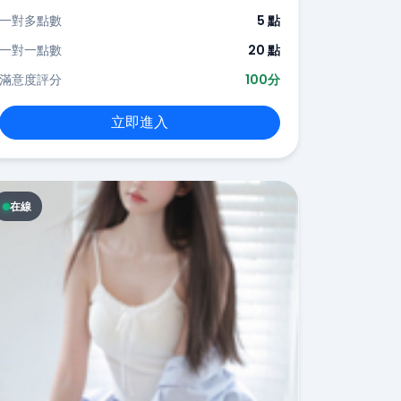
一對多點數
5 點
一對一點數
20 點
滿意度評分
100分
立即進入
在線