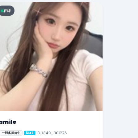
在線
smile
ID: i349_301276
一對多等待中
i349