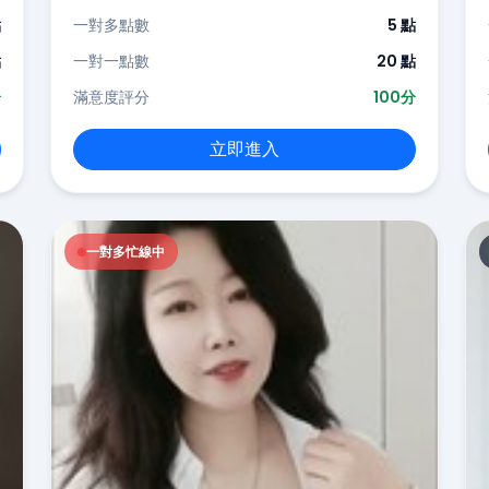
點
一對多點數
5 點
點
一對一點數
20 點
分
滿意度評分
100分
立即進入
一對多忙線中