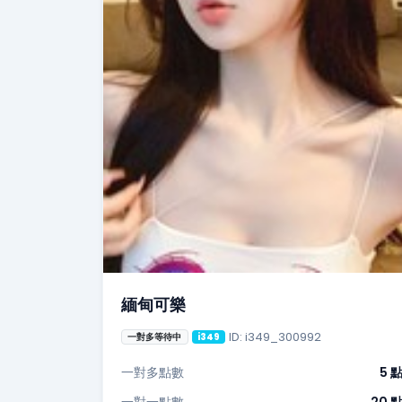
緬甸可樂
ID: i349_300992
一對多等待中
i349
一對多點數
5 