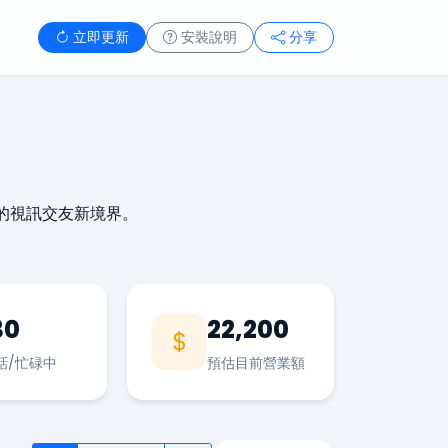
立即更新
安裝說明
分享
的視訊交友新境界。
30
22,200
話/忙碌中
預估目前營業額