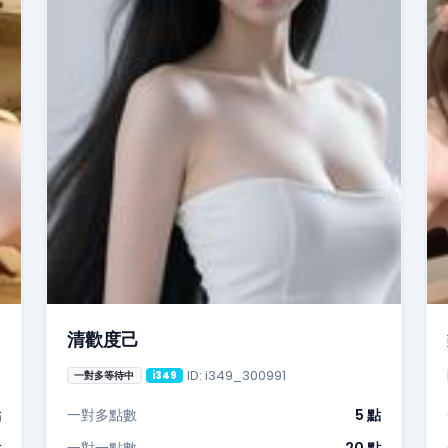
清歡度己
ID: i349_300991
一對多等待中
i349
點
一對多點數
5 點