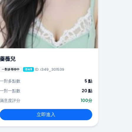
薔薇兒
ID: i349_301539
一對多等待中
i349
一對多點數
5 點
一對一點數
20 點
滿意度評分
100分
立即進入