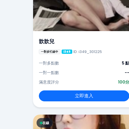
歆歆兒
ID: i349_301225
一對多忙線中
i349
一對多點數
5 
一對一點數
-
滿意度評分
100
立即進入
在線