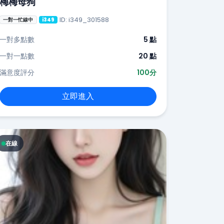
梅梅母狗
ID: i349_301588
一對一忙線中
i349
一對多點數
5 點
一對一點數
20 點
滿意度評分
100分
立即進入
在線