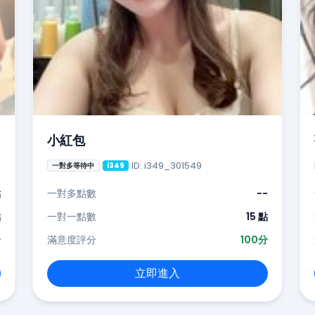
小紅包
ID: i349_301549
一對多等待中
i349
點
一對多點數
--
點
一對一點數
15 點
分
滿意度評分
100分
立即進入