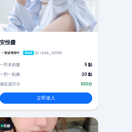
安悅醬
ID: i349_301116
一對多等待中
i349
一對多點數
5 點
一對一點數
20 點
滿意度評分
100分
立即進入
在線