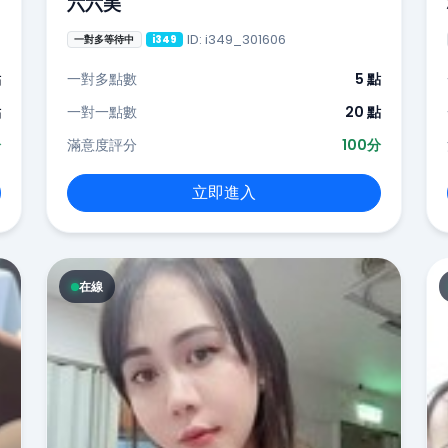
六六美
ID: i349_301606
一對多等待中
i349
點
一對多點數
5 點
點
一對一點數
20 點
分
滿意度評分
100分
立即進入
在線