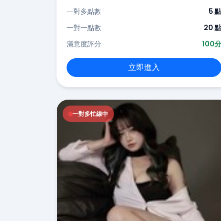
一對多點數
5 
一對一點數
20 
滿意度評分
100
立即進入
一對多忙線中