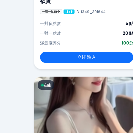
欲寶
ID: i349_301644
一對一忙線中
i349
一對多點數
5 
一對一點數
20 
滿意度評分
100
立即進入
在線