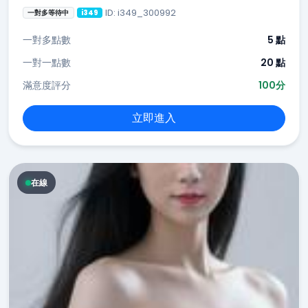
ID: i349_300992
一對多等待中
i349
一對多點數
5 點
一對一點數
20 點
滿意度評分
100分
立即進入
在線