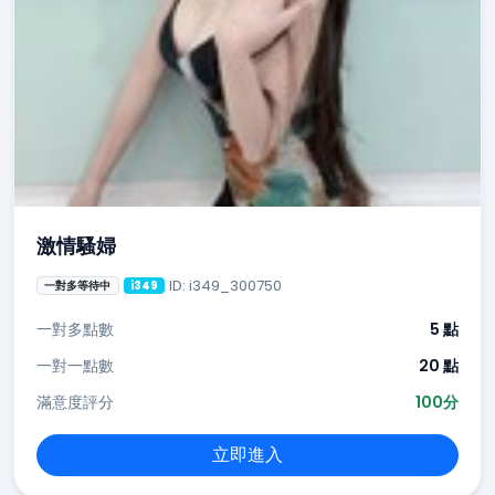
激情騷婦
ID: i349_300750
一對多等待中
i349
一對多點數
5 點
一對一點數
20 點
滿意度評分
100分
立即進入