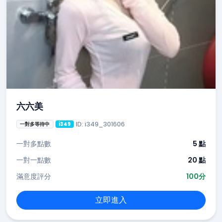
六六美
ID: i349_301606
一對多等待中
i349
一對多點數
5 點
一對一點數
20 點
滿意度評分
100分
立即進入