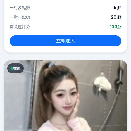
一對多點數
5 點
一對一點數
20 點
滿意度評分
100分
立即進入
在線