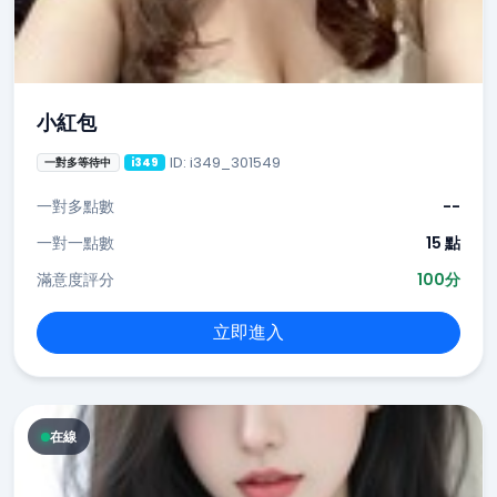
小紅包
ID: i349_301549
一對多等待中
i349
一對多點數
--
一對一點數
15 點
滿意度評分
100分
立即進入
在線