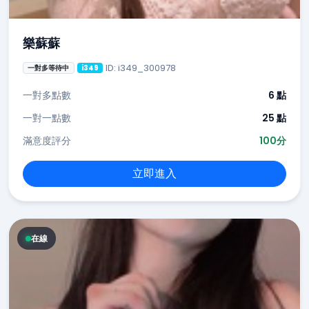
樂蘇蘇
ID: i349_300978
一對多等待中
i349
一對多點數
6 點
一對一點數
25 點
滿意度評分
100分
立即進入
在線