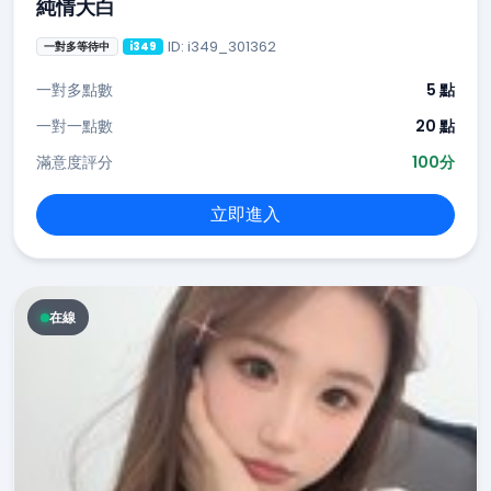
純情大白
ID: i349_301362
一對多等待中
i349
一對多點數
5 點
一對一點數
20 點
滿意度評分
100分
立即進入
在線