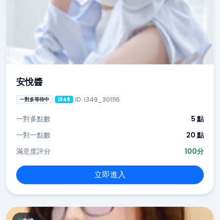
安悅醬
ID: i349_301116
一對多等待中
i349
一對多點數
5 點
一對一點數
20 點
滿意度評分
100分
立即進入