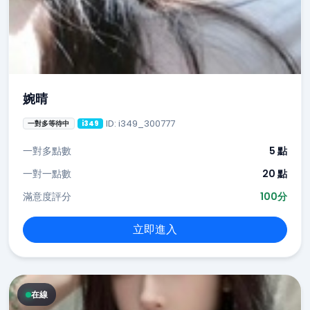
婉晴
ID: i349_300777
一對多等待中
i349
一對多點數
5 點
一對一點數
20 點
滿意度評分
100分
立即進入
在線