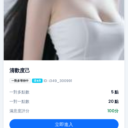
清歡度己
ID: i349_300991
一對多等待中
i349
一對多點數
5 點
一對一點數
20 點
滿意度評分
100分
立即進入