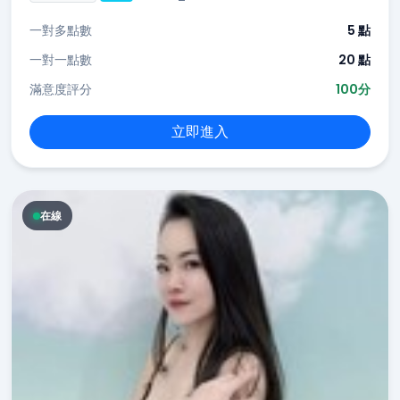
一對多點數
5 點
一對一點數
20 點
滿意度評分
100分
立即進入
在線