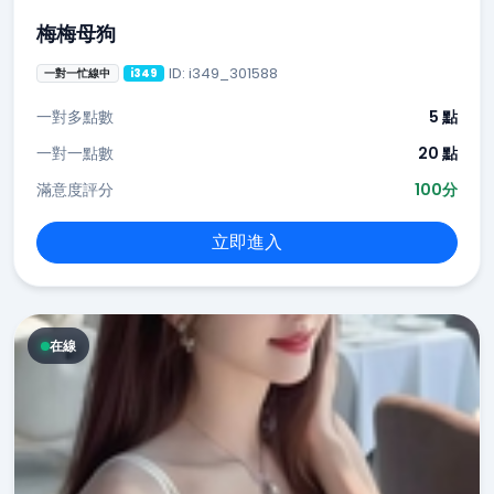
梅梅母狗
ID: i349_301588
一對一忙線中
i349
一對多點數
5 點
一對一點數
20 點
滿意度評分
100分
立即進入
在線