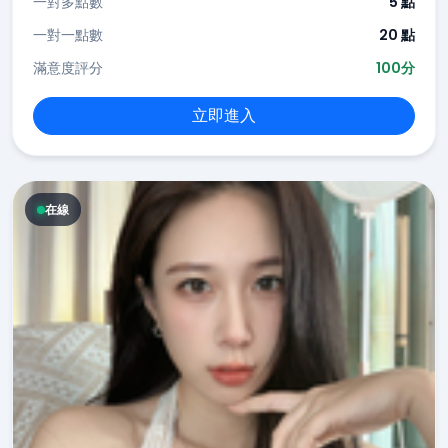
一對多點數
5 點
一對一點數
20 點
滿意度評分
100分
立即進入
在線