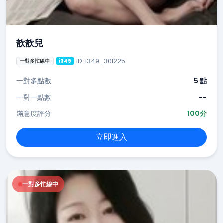
歆歆兒
ID: i349_301225
一對多忙線中
i349
一對多點數
5 點
一對一點數
--
滿意度評分
100分
立即進入
一對多忙線中