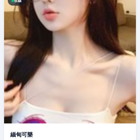
在線
緬甸可樂