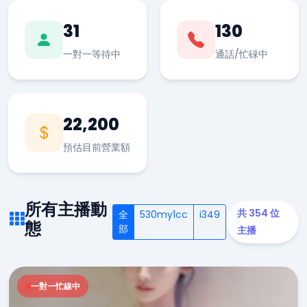
31
130
一對一等待中
通話/忙碌中
22,200
預估目前營業額
所有主播動
共 354 位
全
530my1cc
i349
態
部
主播
一對一忙線中