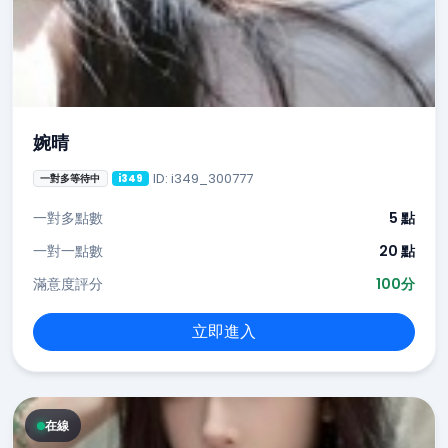
婉晴
ID: i349_300777
一對多等待中
i349
一對多點數
5 點
一對一點數
20 點
滿意度評分
100分
立即進入
在線