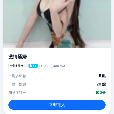
激情騷婦
ID: i349_300750
一對多等待中
i349
一對多點數
5 點
一對一點數
20 點
滿意度評分
100分
立即進入