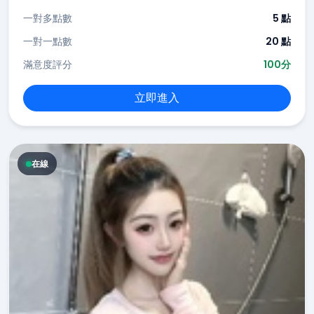
一對多點數
5 點
一對一點數
20 點
滿意度評分
100分
立即進入
在線