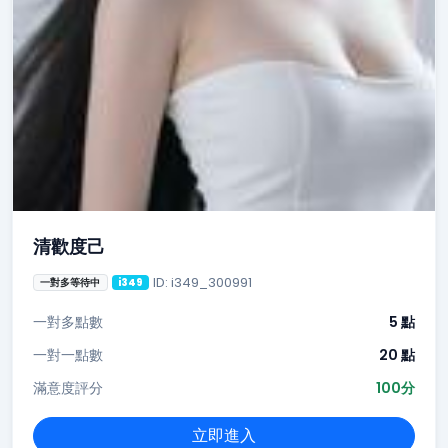
清歡度己
ID: i349_300991
一對多等待中
i349
一對多點數
5 點
一對一點數
20 點
滿意度評分
100分
立即進入