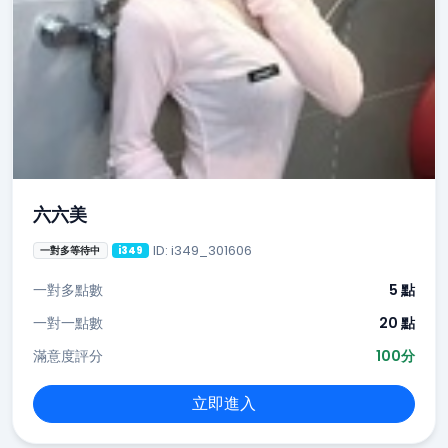
六六美
ID: i349_301606
一對多等待中
i349
一對多點數
5 點
一對一點數
20 點
滿意度評分
100分
立即進入