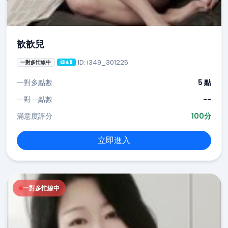
歆歆兒
ID: i349_301225
一對多忙線中
i349
一對多點數
5 點
一對一點數
--
滿意度評分
100分
立即進入
一對多忙線中