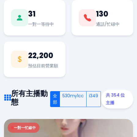
31
130
一對一等待中
通話/忙碌中
22,200
預估目前營業額
所有主播動
共 354 位
全
530my1cc
i349
態
部
主播
一對一忙線中