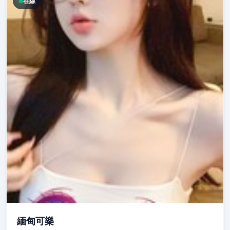
在線
緬甸可樂