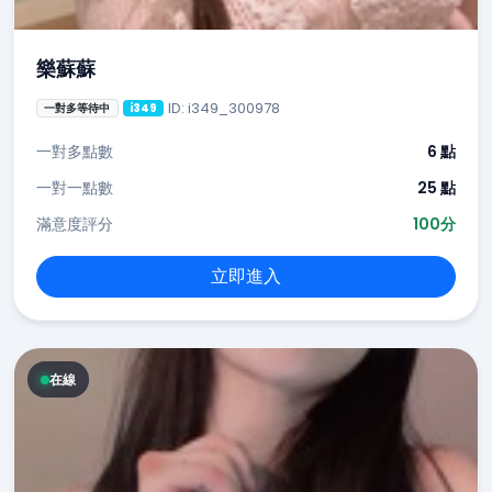
樂蘇蘇
ID: i349_300978
一對多等待中
i349
一對多點數
6 點
一對一點數
25 點
滿意度評分
100分
立即進入
在線