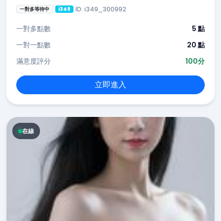
ID: i349_300992
一對多等待中
i349
一對多點數
5 點
一對一點數
20 點
滿意度評分
100分
立即進入
在線