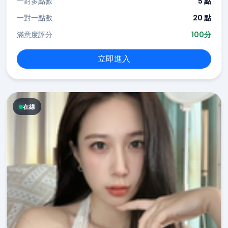
一對多點數
5 點
一對一點數
20 點
滿意度評分
100分
立即進入
在線