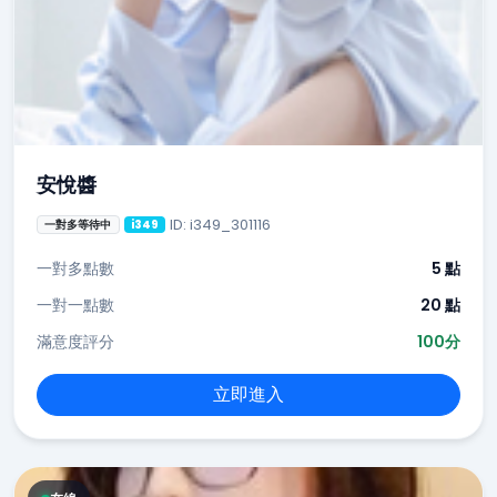
安悅醬
ID: i349_301116
一對多等待中
i349
一對多點數
5 點
一對一點數
20 點
滿意度評分
100分
立即進入