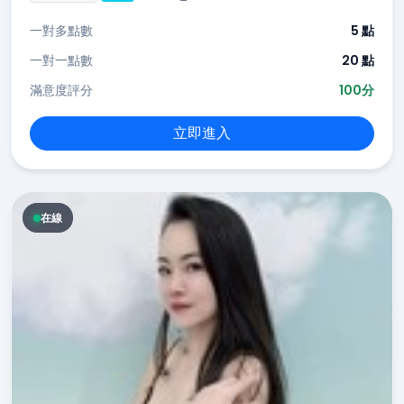
一對多點數
5 點
一對一點數
20 點
滿意度評分
100分
立即進入
在線