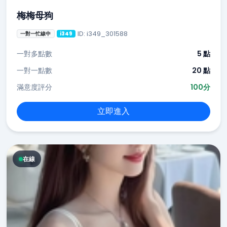
梅梅母狗
ID: i349_301588
一對一忙線中
i349
一對多點數
5 點
一對一點數
20 點
滿意度評分
100分
立即進入
在線