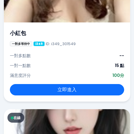
小紅包
ID: i349_301549
一對多等待中
i349
一對多點數
--
一對一點數
15 點
滿意度評分
100分
立即進入
在線