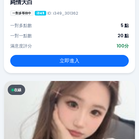
純情大白
ID: i349_301362
一對多等待中
i349
一對多點數
5 點
一對一點數
20 點
滿意度評分
100分
立即進入
在線