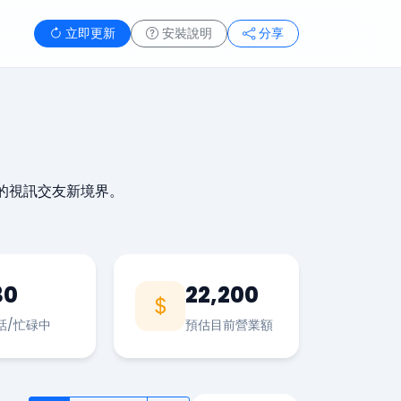
立即更新
安裝說明
分享
的視訊交友新境界。
30
22,200
話/忙碌中
預估目前營業額