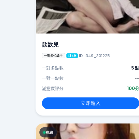
歆歆兒
ID: i349_301225
一對多忙線中
i349
一對多點數
5 
一對一點數
-
滿意度評分
100
立即進入
在線