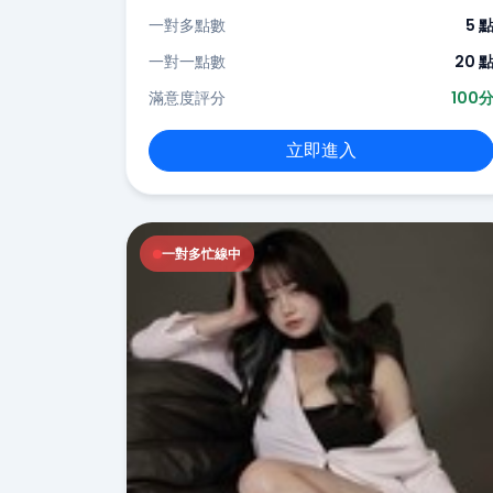
一對多點數
5 
一對一點數
20 
滿意度評分
100
立即進入
一對多忙線中