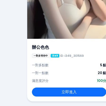
辦公色色
ID: i349_301569
一對多等待中
i349
一對多點數
5 
一對一點數
20 
滿意度評分
100
立即進入