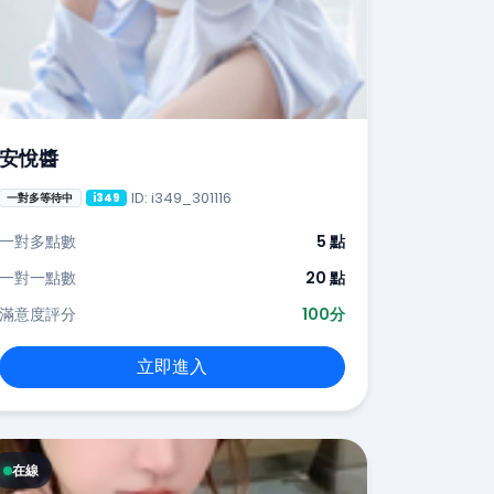
安悅醬
ID: i349_301116
一對多等待中
i349
一對多點數
5 點
一對一點數
20 點
滿意度評分
100分
立即進入
在線