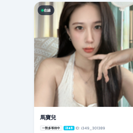
在線
馬寶兒
ID: i349_301389
一對多等待中
i349