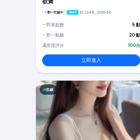
欲寶
ID: i349_301644
一對一忙線中
i349
一對多點數
5 
一對一點數
20 
滿意度評分
100
立即進入
在線