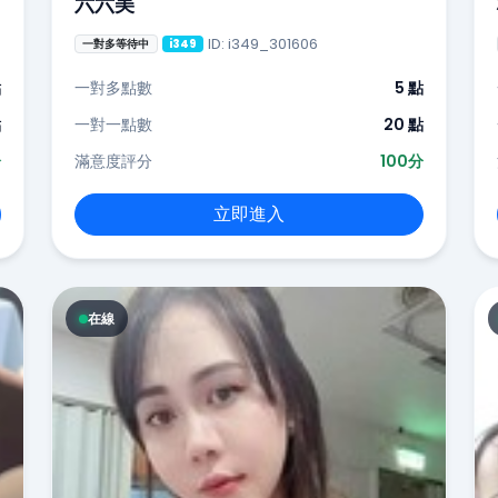
六六美
ID: i349_301606
一對多等待中
i349
點
一對多點數
5 點
點
一對一點數
20 點
分
滿意度評分
100分
立即進入
在線