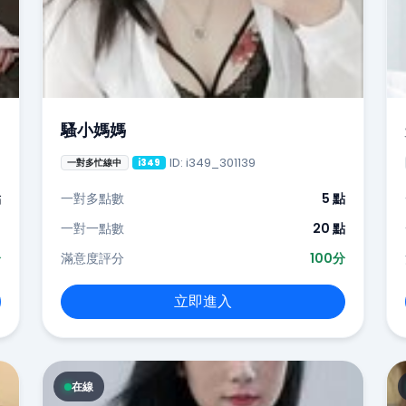
騷小媽媽
ID: i349_301139
一對多忙線中
i349
點
一對多點數
5 點
-
一對一點數
20 點
分
滿意度評分
100分
立即進入
在線