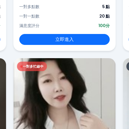
點
一對多點數
5 點
點
一對一點數
20 點
分
滿意度評分
100分
立即進入
一對多忙線中