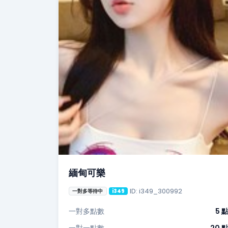
緬甸可樂
ID: i349_300992
一對多等待中
i349
一對多點數
5 