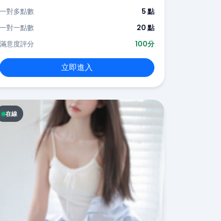
一對多點數
5 點
一對一點數
20 點
滿意度評分
100分
立即進入
在線