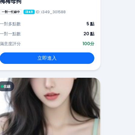
梅梅母狗
ID: i349_301588
一對一忙線中
i349
一對多點數
5 點
一對一點數
20 點
滿意度評分
100分
立即進入
在線