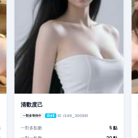
清歡度己
ID: i349_300991
一對多等待中
i349
點
一對多點數
5 點