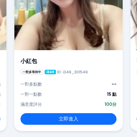
小紅包
ID: i349_301549
一對多等待中
i349
點
一對多點數
--
點
一對一點數
15 點
分
滿意度評分
100分
立即進入