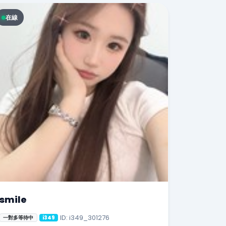
在線
smile
ID: i349_301276
一對多等待中
i349