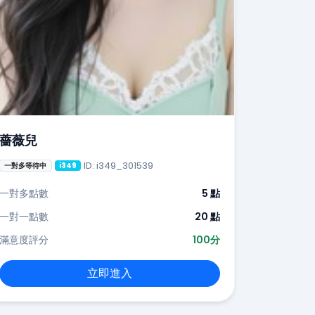
薔薇兒
ID: i349_301539
一對多等待中
i349
一對多點數
5 點
一對一點數
20 點
滿意度評分
100分
立即進入