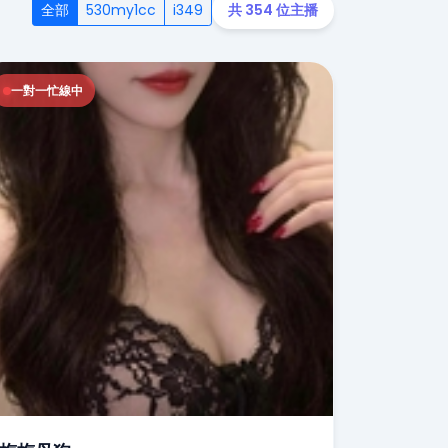
全部
530my1cc
i349
共 354 位主播
一對一忙線中